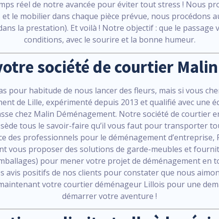
 réel de notre avancée pour éviter tout stress ! Nous pro
ns et le mobilier dans chaque pièce prévue, nous procédo
ans la prestation). Et voilà ! Notre objectif : que le passage
conditions, avec le sourire et la bonne humeur.
votre société de courtier Ma
s pour habitude de nous lancer des fleurs, mais si vous cher
nt de Lille, expérimenté depuis 2013 et qualifié avec une é
asse chez Malin Déménagement. Notre société de courtier 
ède tous le savoir-faire qu’il vous faut pour transporter to
ice des professionnels pour le déménagement d’entreprise, 
 vous proposer des solutions de garde-meubles et fournit
allages) pour mener votre projet de déménagement en to
 avis positifs de nos clients pour constater que nous aimons 
 maintenant votre courtier déménageur Lillois pour une dema
démarrer votre aventure !