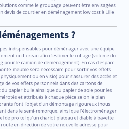
 solutions comme le groupage peuvent être envisagées
n devis de courtier en déménagement low cost à Lille
e déménagements ?
étapes indispensables pour déménager avec une équipe
tement ou bureau afin d’estimer le cubage (volume du
rking pour le camion de déménagement). En cas d’espace
 monte-meuble sera nécessaire pour sortir vos effets
(physiquement ou en visio) pour s’assurer des accès et
age de vos effets personnels dans des cartons de
 du papier bulle ainsi que du papier de soie pour les
umérotés et attribués à chaque pièce selon le plan
mbrants font l’objet d’un démontage rigoureux (nous
ment dans le semi-remorque, ainsi que l’électroménager
iel de pro tel qu’un chariot plateau et diable à bavette.
route en direction de votre nouvelle adresse pour