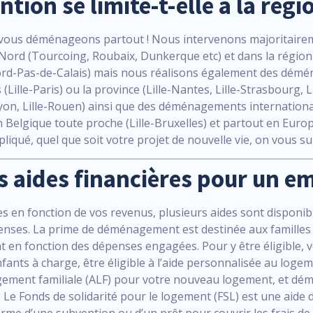
ntion se limite-t-elle à la rég
 vous déménageons partout ! Nous intervenons majoritairemen
ord (Tourcoing, Roubaix, Dunkerque etc) et dans la régio
rd-Pas-de-Calais) mais nous réalisons également des dém
(Lille-Paris) ou la province (Lille-Nantes, Lille-Strasbourg, Li
yon, Lille-Rouen) ainsi que des déménagements internationa
elgique toute proche (Lille-Bruxelles) et partout en Europ
liqué, quel que soit votre projet de nouvelle vie, on vous sui
es aides financières pour un
les en fonction de vos revenus, plusieurs aides sont disponi
penses. La prime de déménagement est destinée aux famille
 en fonction des dépenses engagées. Pour y être éligible, 
fants à charge, être éligible à l’aide personnalisée au loge
logement familiale (ALF) pour votre nouveau logement, et d
. Le Fonds de solidarité pour le logement (FSL) est une aide
orme d’une subvention ou d’un prêt pour couvrir les frais 