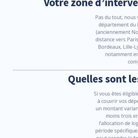
Votre zone d’interve
Pas du tout, nous
département du N
(anciennement No
distance vers Paris 
Bordeaux, Lille-L
notamment en B
comp
Quelles sont l
Si vous êtes éligib
à couvrir vos dé
un montant variant
moins trois en
l’allocation de 
période spécifique
peut prendre la f