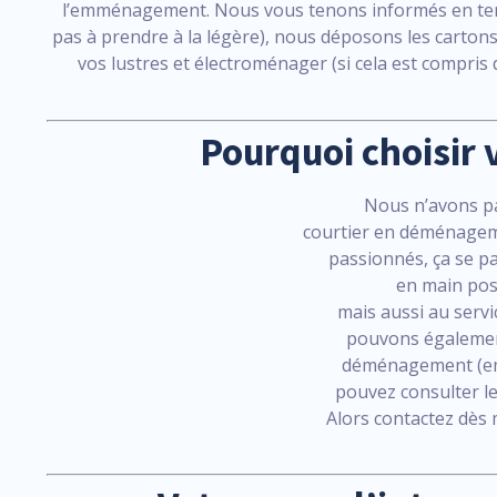
l’emménagement. Nous vous tenons informés en temps
pas à prendre à la légère), nous déposons les carto
vos lustres et électroménager (si cela est compris d
Pourquoi choisir 
Nous n’avons pa
courtier en déménageme
passionnés, ça se p
en main poss
mais aussi au serv
pouvons également
déménagement (emb
pouvez consulter les
Alors contactez dès