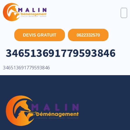
DEVIS GRATUIT
0622332570
346513691779593846
346513691779593846