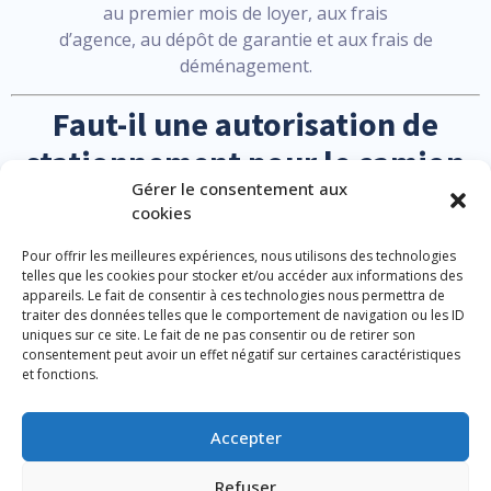
au premier mois de loyer, aux frais
d’agence, au dépôt de garantie et aux frais de
déménagement.
Faut-il une autorisation de
stationnement pour le camion
Gérer le consentement aux
de déménagement ?
cookies
Dans la ville de Lille mais également dans d’autres
Pour offrir les meilleures expériences, nous utilisons des technologies
communes Nordistes, il est essentiel de
telles que les cookies pour stocker et/ou accéder aux informations des
appareils. Le fait de consentir à ces technologies nous permettra de
soumettre une demande d’occupation temporaire de
traiter des données telles que le comportement de navigation ou les ID
l’espace public pour les déménagements, la
uniques sur ce site. Le fait de ne pas consentir ou de retirer son
demande doit être déposée au plus tard 10 jours ouvrés
consentement peut avoir un effet négatif sur certaines caractéristiques
et fonctions.
avant la date prévue auprès des services
de la mairie. Pour les déménagements effectués par des
particuliers sans perturbation de la
Accepter
circulation, un permis de stationnement suffit, sinon,
Refuser
une demande d’arrêté temporaire de