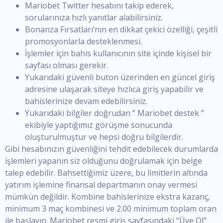
Mariobet Twitter hesabını takip ederek,
sorularınıza hızlı yanıtlar alabilirsiniz.
Bonanza Fırsatları’nın en dikkat çekici özelliği, çeşitli
promosyonlarla desteklenmesi.
İşlemler için bahis kullanıcının site içinde kişisel bir
sayfası olması gerekir.
Yukarıdaki güvenli buton üzerinden en güncel giriş
adresine ulaşarak siteye hızlıca giriş yapabilir ve
bahislerinize devam edebilirsiniz.
Yukarıdaki bilgiler doğrudan ” Mariobet destek ”
ekibiyle yaptığımız görüşme sonucunda
oluşturulmuştur ve hepsi doğru bilgilerdir.
Gibi hesabınızın güvenliğini tehdit edebilecek durumlarda
işlemleri yapanın siz olduğunu doğrulamak için belge
talep edebilir. Bahsettiğimiz üzere, bu limitlerin altında
yatırım işlemine finansal departmanın onay vermesi
mümkün değildir. Kombine bahislerinize ekstra kazanç,
minimum 3 maç kombinesi ve 2.00 minimum toplam oran
ile başlayın. Mariobet resmi giriş sayfasındaki “Üye Ol”