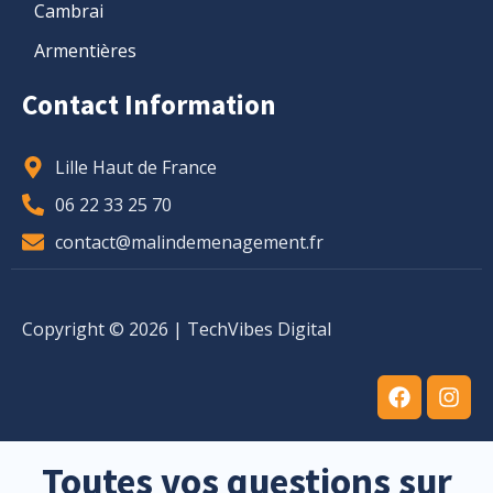
Cambrai
Armentières
Contact Information
Lille Haut de France
06 22 33 25 70
contact@malindemenagement.fr
Copyright © 2026 |
TechVibes Digital
Toutes vos questions sur