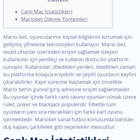
Canlı Maç İstatistikleri
Mariobet Ödeme Yöntemleri
Mario-bet, oyuncularının kişisel bilgilerini korumak için
gelişmiş şifreleme teknolojileri kullanıyor. Mario-bet,
mobil cihazlar üzerinden erişim sağlamak isteyen
kullanıcılar için yenilikçi ve kullanıcı dostu bir platform
sunuyor. Kullanıcılar, diledikleri yerden, istedikleri zaman
bu platforma kolayca erişebilir ve çeşitli oyunların keyfini
çıkarabilirler. Kayıt sürecine başlamak için öncelikle
Mario bet’in güncel giriş adresine erişim sağlanmalıdır.
Bu oyunlar içinde farklı canlı casino oyunları olmak üzere
rulet, poker ve blackjack popülerdir. Elbette tüm
oyunların yanı sıra meraklıları için farklı kart oyunu
içermektedir. Mariobet sanal futbol konusunda bahisler
düş kapan, çarkıfelek gibi seçenekler mevcuttur.