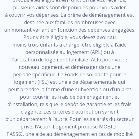
Si vous êtes éligibles en fonction de vos revenus,
plusieurs aides sont disponibles pour vous aider
à couvrir vos dépenses. La prime de déménagement est
destinée aux familles nombreuses avec
un montant variant en fonction des dépenses engagées.
Pour y être éligible, vous devez avoir au
moins trois enfants à charge, être éligible à l’aide
personnalisée au logement (APL) ou à
l’allocation de logement familiale (ALF) pour votre
nouveau logement, et déménager dans une
période spécifique. Le Fonds de solidarité pour le
logement (FSL) est une aide départementale qui
peut prendre la forme d’une subvention ou d’un prêt
pour couvrir les frais de déménagement et
d’installation, tels que le dépôt de garantie et les frais
d’agence. Les critères d’attribution varient
d’un département à l’autre. Pour les salariés du secteur
privé, l’Action Logement propose MOBILI-
PASS®, une aide au déménagement en cas de mobilité