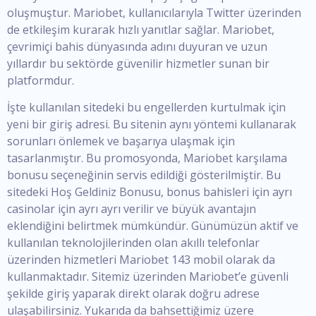
oluşmuştur. Mariobet, kullanıcılarıyla Twitter üzerinden
de etkileşim kurarak hızlı yanıtlar sağlar. Mariobet,
çevrimiçi bahis dünyasında adını duyuran ve uzun
yıllardır bu sektörde güvenilir hizmetler sunan bir
platformdur.
İşte kullanılan sitedeki bu engellerden kurtulmak için
yeni bir giriş adresi. Bu sitenin aynı yöntemi kullanarak
sorunları önlemek ve başarıya ulaşmak için
tasarlanmıştır. Bu promosyonda, Mariobet karşılama
bonusu seçeneğinin servis edildiği gösterilmiştir. Bu
sitedeki Hoş Geldiniz Bonusu, bonus bahisleri için ayrı
casinolar için ayrı ayrı verilir ve büyük avantajın
eklendiğini belirtmek mümkündür. Günümüzün aktif ve
kullanılan teknolojilerinden olan akıllı telefonlar
üzerinden hizmetleri Mariobet 143 mobil olarak da
kullanmaktadır. Sitemiz üzerinden Mariobet’e güvenli
şekilde giriş yaparak direkt olarak doğru adrese
ulaşabilirsiniz. Yukarıda da bahsettiğimiz üzere