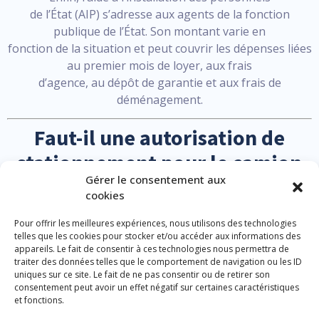
de l’État (AIP) s’adresse aux agents de la fonction
publique de l’État. Son montant varie en
fonction de la situation et peut couvrir les dépenses liées
au premier mois de loyer, aux frais
d’agence, au dépôt de garantie et aux frais de
déménagement.
Faut-il une autorisation de
stationnement pour le camion
Gérer le consentement aux
de déménagement ?
cookies
Dans la ville de Lille mais également dans d’autres
Pour offrir les meilleures expériences, nous utilisons des technologies
communes Nordistes, il est essentiel de
telles que les cookies pour stocker et/ou accéder aux informations des
appareils. Le fait de consentir à ces technologies nous permettra de
soumettre une demande d’occupation temporaire de
traiter des données telles que le comportement de navigation ou les ID
l’espace public pour les déménagements, la
uniques sur ce site. Le fait de ne pas consentir ou de retirer son
demande doit être déposée au plus tard 10 jours ouvrés
consentement peut avoir un effet négatif sur certaines caractéristiques
et fonctions.
avant la date prévue auprès des services