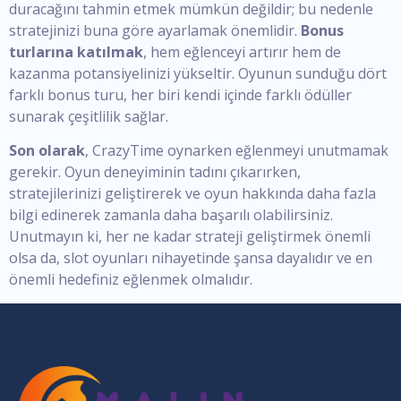
duracağını tahmin etmek mümkün değildir; bu nedenle
stratejinizi buna göre ayarlamak önemlidir.
Bonus
turlarına katılmak
, hem eğlenceyi artırır hem de
kazanma potansiyelinizi yükseltir. Oyunun sunduğu dört
farklı bonus turu, her biri kendi içinde farklı ödüller
sunarak çeşitlilik sağlar.
Son olarak
, CrazyTime oynarken eğlenmeyi unutmamak
gerekir. Oyun deneyiminin tadını çıkarırken,
stratejilerinizi geliştirerek ve oyun hakkında daha fazla
bilgi edinerek zamanla daha başarılı olabilirsiniz.
Unutmayın ki, her ne kadar strateji geliştirmek önemli
olsa da, slot oyunları nihayetinde şansa dayalıdır ve en
önemli hedefiniz eğlenmek olmalıdır.