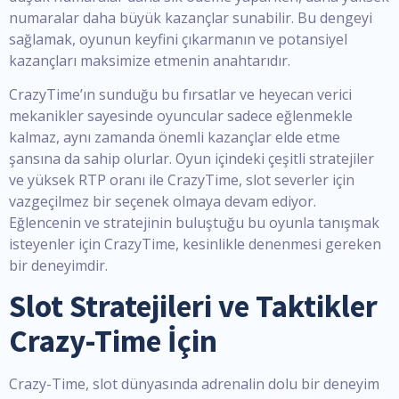
numaralar daha büyük kazançlar sunabilir. Bu dengeyi
sağlamak, oyunun keyfini çıkarmanın ve potansiyel
kazançları maksimize etmenin anahtarıdır.
CrazyTime’ın sunduğu bu fırsatlar ve heyecan verici
mekanikler sayesinde oyuncular sadece eğlenmekle
kalmaz, aynı zamanda önemli kazançlar elde etme
şansına da sahip olurlar. Oyun içindeki çeşitli stratejiler
ve yüksek RTP oranı ile CrazyTime, slot severler için
vazgeçilmez bir seçenek olmaya devam ediyor.
Eğlencenin ve stratejinin buluştuğu bu oyunla tanışmak
isteyenler için CrazyTime, kesinlikle denenmesi gereken
bir deneyimdir.
Slot Stratejileri ve Taktikler
Crazy-Time İçin
Crazy-Time, slot dünyasında adrenalin dolu bir deneyim