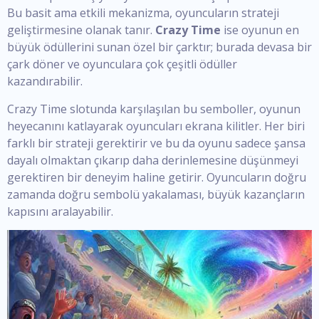
Bu basit ama etkili mekanizma, oyuncuların strateji
geliştirmesine olanak tanır.
Crazy Time
ise oyunun en
büyük ödüllerini sunan özel bir çarktır; burada devasa bir
çark döner ve oyunculara çok çeşitli ödüller
kazandırabilir.
Crazy Time slotunda karşılaşılan bu semboller, oyunun
heyecanını katlayarak oyuncuları ekrana kilitler. Her biri
farklı bir strateji gerektirir ve bu da oyunu sadece şansa
dayalı olmaktan çıkarıp daha derinlemesine düşünmeyi
gerektiren bir deneyim haline getirir. Oyuncuların doğru
zamanda doğru sembolü yakalaması, büyük kazançların
kapısını aralayabilir.