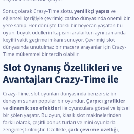
Sonuç olarak Crazy-Time slotu,
yenilikçi yapısı
ve
eğlenceli içeriğiyle çevrimiçi casino dünyasında önemli bir
yere sahip. Her dönüşte farklı bir heyecan yaşatan bu
oyun, büyük ödüllerin kapısını aralarken aynı zamanda
keyifli vakit geçirme imkanı sunuyor. Çevrimiçi slot
dünyasında unutulmaz bir macera arayanlar için Crazy-
Time mükemmel bir tercih olabilir.
Slot Oynanış Özellikleri ve
Avantajları Crazy-Time ile
Crazy-Time, slot oyunları dünyasında benzersiz bir
deneyim sunan popüler bir oyundur.
Çarpıcı grafikler
ve
dinamik ses efektleri
ile oyunculara görsel ve işitsel
bir şölen yaşatır. Bu oyun, klasik slot makinelerinden
farklı olarak, çeşitli bonus turları ve mini oyunlarla
zenginleştirilmiştir. Özellikle,
çark çevirme özelliği
,