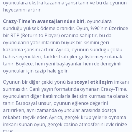
oyunculara ekstra kazanma şansı tanır ve bu da oyunun
heyecanını artırır.
Crazy-Time’ın avantajlarından biri
, oyunculara
sunduğu yüksek ödeme oranıdır. Oyun, %96’nın üzerinde
bir RTP (Return to Player) oranına sahiptir, bu da
oyuncuların yatırımlarının büyük bir kısmını geri
kazanma şansını artırır. Ayrıca, oyunun sunduğu çoklu
bahis seçenekleri, farklı stratejiler geliştirmeye olanak
tanır. Böylece, hem yeni başlayanlar hem de deneyimli
oyuncular için cazip hale gelir.
Oyunun bir diğer çekici yönü ise
sosyal etkileşim
imkanı
sunmasıdır. Canlı yayın formatında oynanan Crazy-Time,
oyuncuların diğer katılımcılarla iletişim kurmasına olanak
tanır. Bu sosyal unsur, oyunun eğlence değerini
artırırken, aynı zamanda oyuncular arasında dostça
rekabeti teşvik eder. Ayrıca, gerçek krupiyelerle oynama
imkanı sunan oyun, gerçek casino atmosferini evlerinize
taşır.