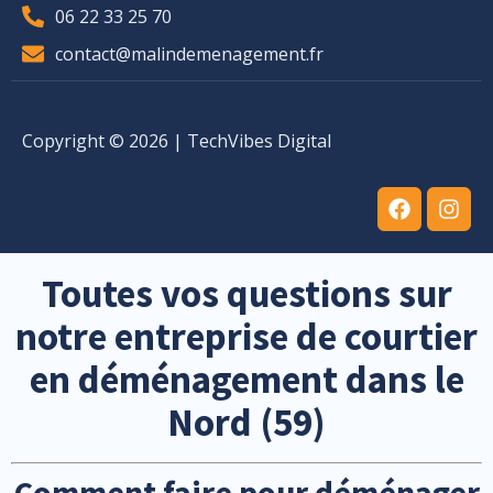
06 22 33 25 70
contact@malindemenagement.fr
Copyright © 2026 |
TechVibes Digital
Toutes vos questions sur
notre entreprise de courtier
en déménagement dans le
Nord (59)
Comment faire pour déménager