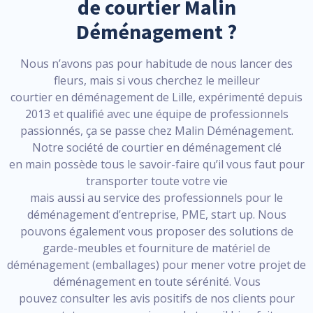
de courtier Malin
Déménagement ?
Nous n’avons pas pour habitude de nous lancer des
fleurs, mais si vous cherchez le meilleur
courtier en déménagement de Lille, expérimenté depuis
2013 et qualifié avec une équipe de professionnels
passionnés, ça se passe chez Malin Déménagement.
Notre société de courtier en déménagement clé
en main possède tous le savoir-faire qu’il vous faut pour
transporter toute votre vie
mais aussi au service des professionnels pour le
déménagement d’entreprise, PME, start up. Nous
pouvons également vous proposer des solutions de
garde-meubles et fourniture de matériel de
déménagement (emballages) pour mener votre projet de
déménagement en toute sérénité. Vous
pouvez consulter les avis positifs de nos clients pour