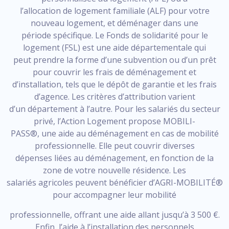
l’allocation de logement familiale (ALF) pour votre
nouveau logement, et déménager dans une
période spécifique. Le Fonds de solidarité pour le
logement (FSL) est une aide départementale qui
peut prendre la forme d’une subvention ou d’un prêt
pour couvrir les frais de déménagement et
d’installation, tels que le dépôt de garantie et les frais
d’agence. Les critères d’attribution varient
d’un département à l’autre. Pour les salariés du secteur
privé, l’Action Logement propose MOBILI-
PASS®, une aide au déménagement en cas de mobilité
professionnelle. Elle peut couvrir diverses
dépenses liées au déménagement, en fonction de la
zone de votre nouvelle résidence. Les
salariés agricoles peuvent bénéficier d’AGRI-MOBILITÉ®
pour accompagner leur mobilité
professionnelle, offrant une aide allant jusqu’à 3 500 €.
Enfin, l’aide à l’installation des personnels