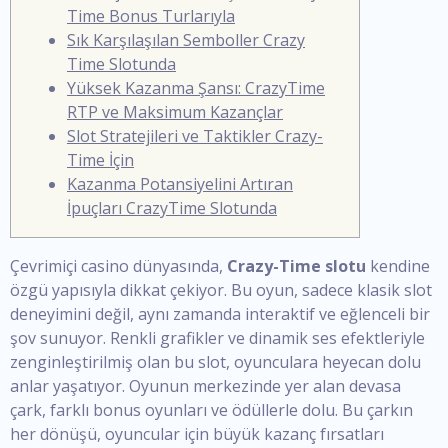
Time Bonus Turlarıyla
Sık Karşılaşılan Semboller Crazy
Time Slotunda
Yüksek Kazanma Şansı: CrazyTime
RTP ve Maksimum Kazançlar
Slot Stratejileri ve Taktikler Crazy-
Time İçin
Kazanma Potansiyelini Artıran
İpuçları CrazyTime Slotunda
Çevrimiçi casino dünyasında,
Crazy-Time slotu
kendine
özgü yapısıyla dikkat çekiyor. Bu oyun, sadece klasik slot
deneyimini değil, aynı zamanda interaktif ve eğlenceli bir
şov sunuyor. Renkli grafikler ve dinamik ses efektleriyle
zenginleştirilmiş olan bu slot, oyunculara heyecan dolu
anlar yaşatıyor. Oyunun merkezinde yer alan devasa
çark, farklı bonus oyunları ve ödüllerle dolu. Bu çarkın
her dönüşü, oyuncular için büyük kazanç fırsatları