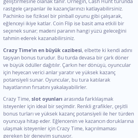
geliştirmesine olanak tanır. Örneğin, Cash Hunt turunda
rastgele çarpanlar ile kazançlarınızı katlayabilirsiniz.
Pachinko ise fiziksel bir pinball oyunu gibi çalışarak,
eğlenceyi ikiye katlar. Coin Flip ise basit ama etkili bir
seçenek sunar; madeni paranın hangi yüzü geleceğini
tahmin ederek kazanabilirsiniz.
Crazy Time’ın en büyük cazibesi
, elbette ki kendi adını
taşıyan bonus turudur. Bu turda devasa bir çark döner
ve büyük ödüller dağıtılır. Çarkın her dönüşü, oyuncular
için heyecan verici anlar yaratır ve yüksek kazanç
potansiyeli sunar. Oyuncular, bu tura katılarak
hayatlarının fırsatını yakalayabilirler.
Crazy Time,
slot oyunları
arasında farklılaşmak
isteyenler için ideal bir seçimdir. Renkli grafikler, çeşitli
bonus turları ve yüksek kazanç potansiyeli ile her türden
oyuncuya hitap eder. Eğlencenin ve kazancın doruklarına
ulaşmak isteyenler için Crazy Time, kaçırılmaması
gereken bir deneyim sunuyor.