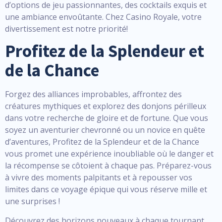
d’options de jeu passionnantes, des cocktails exquis et
une ambiance envoûtante. Chez Casino Royale, votre
divertissement est notre priorité!
Profitez de la Splendeur et
de la Chance
Forgez des alliances improbables, affrontez des
créatures mythiques et explorez des donjons périlleux
dans votre recherche de gloire et de fortune. Que vous
soyez un aventurier chevronné ou un novice en quête
d’aventures, Profitez de la Splendeur et de la Chance
vous promet une expérience inoubliable où le danger et
la récompense se côtoient à chaque pas. Préparez-vous
à vivre des moments palpitants et à repousser vos
limites dans ce voyage épique qui vous réserve mille et
une surprises !
Découvrez des horizons nouveaux à chaque tournant,