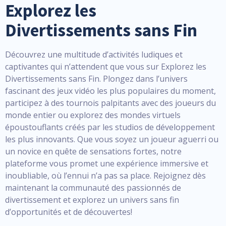
Explorez les
Divertissements sans Fin
Découvrez une multitude d’activités ludiques et
captivantes qui n’attendent que vous sur Explorez les
Divertissements sans Fin. Plongez dans l’univers
fascinant des jeux vidéo les plus populaires du moment,
participez à des tournois palpitants avec des joueurs du
monde entier ou explorez des mondes virtuels
époustouflants créés par les studios de développement
les plus innovants. Que vous soyez un joueur aguerri ou
un novice en quête de sensations fortes, notre
plateforme vous promet une expérience immersive et
inoubliable, où l’ennui n’a pas sa place. Rejoignez dès
maintenant la communauté des passionnés de
divertissement et explorez un univers sans fin
d’opportunités et de découvertes!