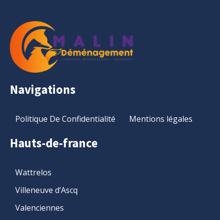
Navigations
Politique De Confidentialité
Mentions légales
Hauts-de-france
Wattrelos
Villeneuve d’Ascq
Valenciennes