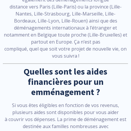
distance vers Paris (Lille-Paris) ou la province (Lille-
Nantes, Lille-Strasbourg, Lille-Marseille, Lille-
Bordeaux, Lille-Lyon, Lille-Rouen) ainsi que des
déménagements internationaux à l’étranger et
notamment en Belgique toute proche (Lille-Bruxelles) et
partout en Europe. Ça n’est pas
compliqué, quel que soit votre projet de nouvelle vie, on
vous suivra !
Quelles sont les aides
financières pour un
emménagement ?
Si vous êtes éligibles en fonction de vos revenus,
plusieurs aides sont disponibles pour vous aider
à couvrir vos dépenses. La prime de déménagement est
destinée aux familles nombreuses avec