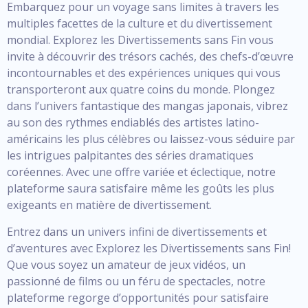
Embarquez pour un voyage sans limites à travers les
multiples facettes de la culture et du divertissement
mondial. Explorez les Divertissements sans Fin vous
invite à découvrir des trésors cachés, des chefs-d’œuvre
incontournables et des expériences uniques qui vous
transporteront aux quatre coins du monde. Plongez
dans l’univers fantastique des mangas japonais, vibrez
au son des rythmes endiablés des artistes latino-
américains les plus célèbres ou laissez-vous séduire par
les intrigues palpitantes des séries dramatiques
coréennes. Avec une offre variée et éclectique, notre
plateforme saura satisfaire même les goûts les plus
exigeants en matière de divertissement.
Entrez dans un univers infini de divertissements et
d’aventures avec Explorez les Divertissements sans Fin!
Que vous soyez un amateur de jeux vidéos, un
passionné de films ou un féru de spectacles, notre
plateforme regorge d’opportunités pour satisfaire