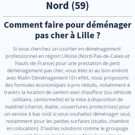
Nord (59)
Comment faire pour déménager
pas cher à Lille ?
Si vous cherchez un courtier en déménagement
professionnel en région Lilloise (Nord-Pas-de-Calais et
Hauts-de-France) pour une prestation de petit
déménagement pas cher, vous êtes ici au bon endroit
avec Malin Déménagement ! En effet, nous proposons
des formules économiques à prix réduits, notamment à
travers la location de camion avec chauffeur (ou véhicule
utilitaire, camionnette) et la mise à disposition de
matériel (chariot, diable, couvertures protectrices) pour
un service à bas coût si vous souhaitez déménager seul,
notamment pour les petites surfaces (studio, chambre
en colocation). D’autres solutions comme le groupage