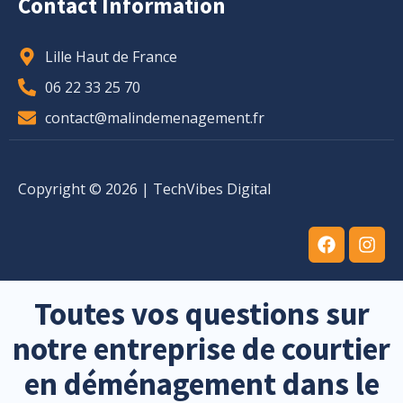
Contact Information
Lille Haut de France
06 22 33 25 70
contact@malindemenagement.fr
Copyright © 2026 |
TechVibes Digital
Toutes vos questions sur
notre entreprise de courtier
en déménagement dans le