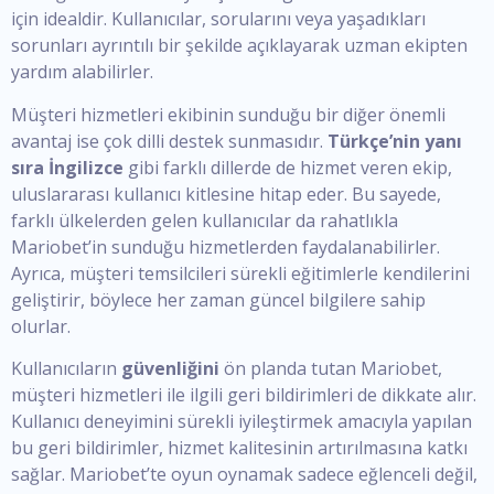
için idealdir. Kullanıcılar, sorularını veya yaşadıkları
sorunları ayrıntılı bir şekilde açıklayarak uzman ekipten
yardım alabilirler.
Müşteri hizmetleri ekibinin sunduğu bir diğer önemli
avantaj ise çok dilli destek sunmasıdır.
Türkçe’nin yanı
sıra İngilizce
gibi farklı dillerde de hizmet veren ekip,
uluslararası kullanıcı kitlesine hitap eder. Bu sayede,
farklı ülkelerden gelen kullanıcılar da rahatlıkla
Mariobet’in sunduğu hizmetlerden faydalanabilirler.
Ayrıca, müşteri temsilcileri sürekli eğitimlerle kendilerini
geliştirir, böylece her zaman güncel bilgilere sahip
olurlar.
Kullanıcıların
güvenliğini
ön planda tutan Mariobet,
müşteri hizmetleri ile ilgili geri bildirimleri de dikkate alır.
Kullanıcı deneyimini sürekli iyileştirmek amacıyla yapılan
bu geri bildirimler, hizmet kalitesinin artırılmasına katkı
sağlar. Mariobet’te oyun oynamak sadece eğlenceli değil,