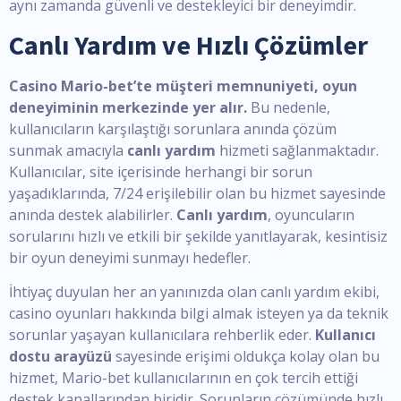
aynı zamanda güvenli ve destekleyici bir deneyimdir.
Canlı Yardım ve Hızlı Çözümler
Casino Mario-bet’te müşteri memnuniyeti, oyun
deneyiminin merkezinde yer alır.
Bu nedenle,
kullanıcıların karşılaştığı sorunlara anında çözüm
sunmak amacıyla
canlı yardım
hizmeti sağlanmaktadır.
Kullanıcılar, site içerisinde herhangi bir sorun
yaşadıklarında, 7/24 erişilebilir olan bu hizmet sayesinde
anında destek alabilirler.
Canlı yardım
, oyuncuların
sorularını hızlı ve etkili bir şekilde yanıtlayarak, kesintisiz
bir oyun deneyimi sunmayı hedefler.
İhtiyaç duyulan her an yanınızda olan canlı yardım ekibi,
casino oyunları hakkında bilgi almak isteyen ya da teknik
sorunlar yaşayan kullanıcılara rehberlik eder.
Kullanıcı
dostu arayüzü
sayesinde erişimi oldukça kolay olan bu
hizmet, Mario-bet kullanıcılarının en çok tercih ettiği
destek kanallarından biridir. Sorunların çözümünde hızlı