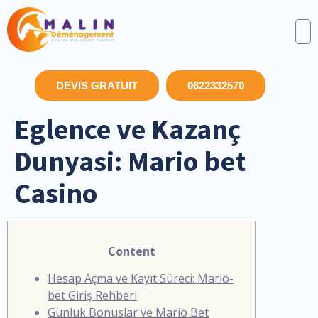
DEVIS GRATUIT
0622332570
Eglence ve Kazanç
Dunyasi: Mario bet
Casino
Content
Hesap Açma ve Kayıt Süreci: Mario-
bet Giriş Rehberi
Günlük Bonuslar ve Mario Bet