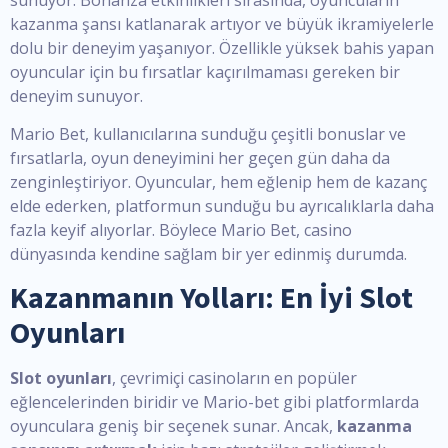
kazanma şansı katlanarak artıyor ve büyük ikramiyelerle
dolu bir deneyim yaşanıyor. Özellikle yüksek bahis yapan
oyuncular için bu fırsatlar kaçırılmaması gereken bir
deneyim sunuyor.
Mario Bet, kullanıcılarına sunduğu çeşitli bonuslar ve
fırsatlarla, oyun deneyimini her geçen gün daha da
zenginleştiriyor. Oyuncular, hem eğlenip hem de kazanç
elde ederken, platformun sunduğu bu ayrıcalıklarla daha
fazla keyif alıyorlar. Böylece Mario Bet, casino
dünyasında kendine sağlam bir yer edinmiş durumda.
Kazanmanın Yolları: En İyi Slot
Oyunları
Slot oyunları
, çevrimiçi casinoların en popüler
eğlencelerinden biridir ve Mario-bet gibi platformlarda
oyunculara geniş bir seçenek sunar. Ancak,
kazanma