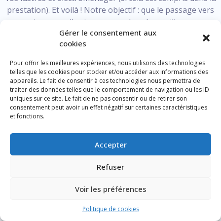
prestation). Et voilà ! Notre objectif : que le passage vers
votre nouvelle vie se passe dans les meilleures
Gérer le consentement aux
conditions, avec le sourire et la bonne humeur.
cookies
Pourquoi choisir votre société
Pour offrir les meilleures expériences, nous utilisons des technologies
de courtier Malin
telles que les cookies pour stocker et/ou accéder aux informations des
appareils. Le fait de consentir à ces technologies nous permettra de
Déménagement ?
traiter des données telles que le comportement de navigation ou les ID
uniques sur ce site. Le fait de ne pas consentir ou de retirer son
consentement peut avoir un effet négatif sur certaines caractéristiques
Nous n’avons pas pour habitude de nous lancer des
et fonctions.
fleurs, mais si vous cherchez le meilleur
courtier en déménagement de Lille, expérimenté depuis
Accepter
2013 et qualifié avec une équipe de professionnels
passionnés, ça se passe chez Malin Déménagement.
Refuser
Notre société de courtier en déménagement clé
en main possède tous le savoir-faire qu’il vous faut pour
Voir les préférences
transporter toute votre vie
Politique de cookies
mais aussi au service des professionnels pour le