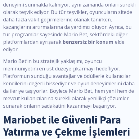
deneyimi sunmakla kalmıyor, aynı zamanda onları sürekli
olarak teşvik ediyor. Bu tür teşvikler, oyuncuların sitede
daha fazla vakit geçirmelerine olanak tanırken,
kazançlarını artırmalarına da yardımcı oluyor. Ayrıca, bu
tür programlar sayesinde Mario Bet, sektördeki diğer
platformlardan ayrışarak
benzersiz bir konum
elde
ediyor.
Mario Bet’in bu stratejik yaklaşımı, oyuncu
memnuniyetini en üst düzeye çıkarmayı hedefliyor.
Platformun sunduğu avantajlar ve ödüllerle kullanıcılar
kendilerini değerli hissediyor ve oyun deneyimlerini daha
da ileriye taşıyorlar. Böylece Mario Bet, hem yeni hem de
mevcut kullanıcılarına sürekli olarak yenilikçi çözümler
sunarak onların sadakatini kazanmayı başarıyor.
Mariobet ile Güvenli Para
Yatırma ve Çekme İşlemleri