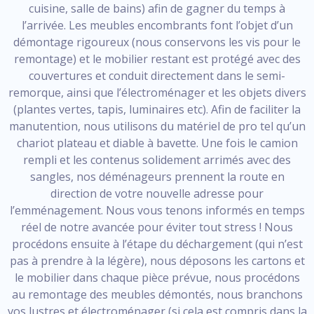
cuisine, salle de bains) afin de gagner du temps à
l’arrivée. Les meubles encombrants font l’objet d’un
démontage rigoureux (nous conservons les vis pour le
remontage) et le mobilier restant est protégé avec des
couvertures et conduit directement dans le semi-
remorque, ainsi que l’électroménager et les objets divers
(plantes vertes, tapis, luminaires etc). Afin de faciliter la
manutention, nous utilisons du matériel de pro tel qu’un
chariot plateau et diable à bavette. Une fois le camion
rempli et les contenus solidement arrimés avec des
sangles, nos déménageurs prennent la route en
direction de votre nouvelle adresse pour
l’emménagement. Nous vous tenons informés en temps
réel de notre avancée pour éviter tout stress ! Nous
procédons ensuite à l’étape du déchargement (qui n’est
pas à prendre à la légère), nous déposons les cartons et
le mobilier dans chaque pièce prévue, nous procédons
au remontage des meubles démontés, nous branchons
vos lustres et électroménager (si cela est compris dans la