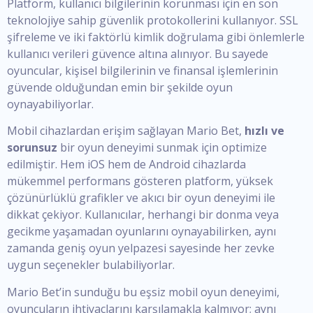
Platform, kullanıcı bilgilerinin korunması için en son
teknolojiye sahip güvenlik protokollerini kullanıyor. SSL
şifreleme ve iki faktörlü kimlik doğrulama gibi önlemlerle
kullanıcı verileri güvence altına alınıyor. Bu sayede
oyuncular, kişisel bilgilerinin ve finansal işlemlerinin
güvende olduğundan emin bir şekilde oyun
oynayabiliyorlar.
Mobil cihazlardan erişim sağlayan Mario Bet,
hızlı ve
sorunsuz
bir oyun deneyimi sunmak için optimize
edilmiştir. Hem iOS hem de Android cihazlarda
mükemmel performans gösteren platform, yüksek
çözünürlüklü grafikler ve akıcı bir oyun deneyimi ile
dikkat çekiyor. Kullanıcılar, herhangi bir donma veya
gecikme yaşamadan oyunlarını oynayabilirken, aynı
zamanda geniş oyun yelpazesi sayesinde her zevke
uygun seçenekler bulabiliyorlar.
Mario Bet’in sunduğu bu eşsiz mobil oyun deneyimi,
oyuncuların ihtiyaçlarını karşılamakla kalmıyor; aynı