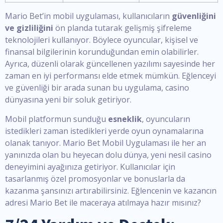
Mario Bet’in mobil uygulaması, kullanıcıların
güvenliğini
ve gizliliğini
ön planda tutarak gelişmiş şifreleme
teknolojileri kullanıyor. Böylece oyuncular, kişisel ve
finansal bilgilerinin korunduğundan emin olabilirler.
Ayrıca, düzenli olarak güncellenen yazılımı sayesinde her
zaman en iyi performansı elde etmek mümkün. Eğlenceyi
ve güvenliği bir arada sunan bu uygulama, casino
dünyasına yeni bir soluk getiriyor.
Mobil platformun sunduğu
esneklik
, oyuncuların
istedikleri zaman istedikleri yerde oyun oynamalarına
olanak tanıyor. Mario Bet Mobil Uygulaması ile her an
yanınızda olan bu heyecan dolu dünya, yeni nesil casino
deneyimini ayağınıza getiriyor. Kullanıcılar için
tasarlanmış özel promosyonlar ve bonuslarla da
kazanma şansınızı artırabilirsiniz. Eğlencenin ve kazancın
adresi Mario Bet ile maceraya atılmaya hazır mısınız?