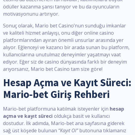
ödüller kazanma şansı tanıyor ve bu da oyuncuların
motivasyonunu artırıyor.
Sonuç olarak, Mario bet Casino’nun sunduğu imkanlar
ve kaliteli hizmet anlayışı, onu diğer online casino
platformlarından ayıran önemli unsurlar arasında yer
alıyor. Eğlenceyi ve kazancı bir arada sunan bu platform,
kullanıcılarına unutulmaz deneyimler yaşatmayı vaat
ediyor. Eğer siz de casino dünyasında farklı bir deneyim
arıyorsanız, Mario bet Casino tam size göre!
Hesap Açma ve Kayıt Süreci:
Mario-bet Giriş Rehberi
Mario-bet platformuna katılmak isteyenler için
hesap
açma ve kayıt süreci
oldukça basit ve kullanıcı
dostudur. İlk adımda, Mario-bet ana sayfasına giderek
sağ üst köşede bulunan
“Kayıt Ol”
butonuna tıklamanız