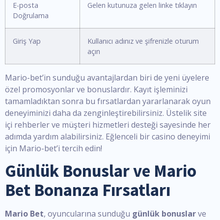
E-posta
Gelen kutunuza gelen linke tıklayın
Doğrulama
Giriş Yap
Kullanıcı adınız ve şifrenizle oturum
açın
Mario-bet’in sunduğu avantajlardan biri de yeni üyelere
özel promosyonlar ve bonuslardır. Kayıt işleminizi
tamamladıktan sonra bu fırsatlardan yararlanarak oyun
deneyiminizi daha da zenginleştirebilirsiniz. Üstelik site
içi rehberler ve müşteri hizmetleri desteği sayesinde her
adımda yardım alabilirsiniz. Eğlenceli bir casino deneyimi
için Mario-bet’i tercih edin!
Günlük Bonuslar ve Mario
Bet Bonanza Fırsatları
Mario Bet
, oyuncularına sunduğu
günlük bonuslar
ve