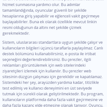
hizmet sunmasına yardımcı olur. Bu adımlar
tamamlandığında, oyuncular güvenli bir şekilde
hesaplarına giriş yapabilir ve eğlenceli vakit geçirmeye
başlayabilirler. Buna ek olarak özellikle mevcut linkin
resmi olduğunun da altını net şekilde çizmek
gerekmektedir.
Sistem, uluslararası standartlara uygun şekilde çalışır ve
kullanıcıların bilgileri üçüncü taraflarla paylaşılmaz. Canlı
destek bölümünü kullanabilirsiniz, e-posta ile irtibat
seçeneğini değerlendirebilirsiniz. Bu çerezler, ilgili
reklamları görüntülemek için web sitelerindeki
ziyaretçileri izlemek için kullanılır. Bu çerezler web
sitesinin düzgün çalışması için gereklidir ve kapatılamaz.
Sistemdeki her şey, arayüzden yardıma kadar, titizlikle
test edilmiş ve kullanıcı deneyimini en üst seviyede
tutmak için sürekli olarak geliştirilmektedir. Bu program,
kullanıcıların platformda daha fazla vakit geçirmesine ve
daha fazla kazanç elde etmesine olanak tanıyor. Oyuncu,