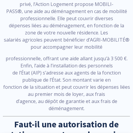
privé, l’Action Logement propose MOBILI-
PASS®, une aide au déménagement en cas de mobilité
professionnelle. Elle peut couvrir diverses
dépenses liées au déménagement, en fonction de la
zone de votre nouvelle résidence. Les
salariés agricoles peuvent bénéficier d’AGRI-MOBILITÉ®
pour accompagner leur mobilité
professionnelle, offrant une aide allant jusqu’à 3 500 €.
Enfin, l’aide à l’installation des personnels
de l’État (AIP) s’adresse aux agents de la fonction
publique de l’État. Son montant varie en
fonction de la situation et peut couvrir les dépenses liées
au premier mois de loyer, aux frais
d’agence, au dépôt de garantie et aux frais de
déménagement.
Faut-il une autorisation de