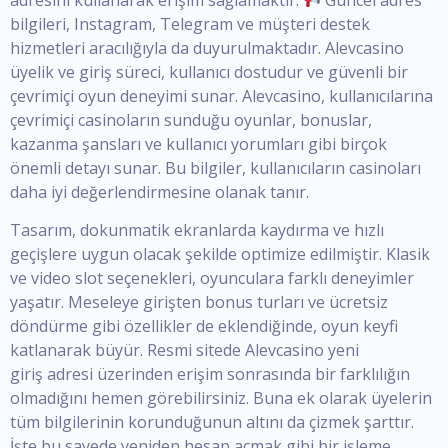
bilgileri, Instagram, Telegram ve müşteri destek
hizmetleri aracılığıyla da duyurulmaktadır. Alevcasino
üyelik ve giriş süreci, kullanıcı dostudur ve güvenli bir
çevrimiçi oyun deneyimi sunar. Alevcasino, kullanıcılarına
çevrimiçi casinoların sunduğu oyunlar, bonuslar,
kazanma şansları ve kullanıcı yorumları gibi birçok
önemli detayı sunar. Bu bilgiler, kullanıcıların casinoları
daha iyi değerlendirmesine olanak tanır.
Tasarım, dokunmatik ekranlarda kaydırma ve hızlı
geçişlere uygun olacak şekilde optimize edilmiştir. Klasik
ve video slot seçenekleri, oyunculara farklı deneyimler
yaşatır. Meseleye girişten bonus turları ve ücretsiz
döndürme gibi özellikler de eklendiğinde, oyun keyfi
katlanarak büyür. Resmi sitede Alevcasino yeni
giriş adresi üzerinden erişim sonrasında bir farklılığın
olmadığını hemen görebilirsiniz. Buna ek olarak üyelerin
tüm bilgilerinin korunduğunun altını da çizmek şarttır.
İşte bu sayede yeniden hesap açmak gibi bir işleme