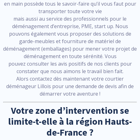
en main possède tous le savoir-faire qu’il vous faut pour
transporter toute votre vie
mais aussi au service des professionnels pour le
déménagement d’entreprise, PME, start up. Nous
pouvons également vous proposer des solutions de
garde-meubles et fourniture de matériel de
déménagement (emballages) pour mener votre projet de
déménagement en toute sérénité. Vous
pouvez consulter les avis positifs de nos clients pour
constater que nous aimons le travail bien fait.
Alors contactez dès maintenant votre courtier
déménageur Lillois pour une demande de devis afin de
démarrer votre aventure !
Votre zone d’intervention se
limite-t-elle à la région Hauts-
de-France ?