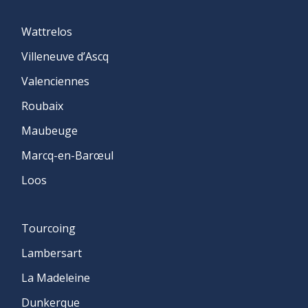
Wattrelos
Villeneuve d’Ascq
Valenciennes
Roubaix
Maubeuge
Marcq-en-Barœul
Loos
Tourcoing
Lambersart
La Madeleine
Dunkerque