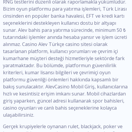
RNG testlerini düzenli olarak raporlamakla yükümlüdür.
Bizim oyun platformu para yatırma işlemleri, Türk Lirası
cinsinden en popüler banka havalesi, EFT ve kredi kartı
seçeneklerini destekleyen kullanıcı dostu bir altyapı
sunar. Alev bahis para yatırma sürecinde, minimum 50 ₺
tutarındaki işlemler anında hesaba yansır ve işlem ücreti
alınmaz. Casino Alev Türkçe casino sitesi olarak
tasarlanan platform, kullanıcı yorumları ve çevrim içi
kumarhane müşteri desteği hizmetleriyle sektörde fark
yaratmaktadır. Bu bölümde, platformun güvenilirlik
kriterleri, kumar lisansı bilgileri ve çevrimiçi oyun
platformu güvenliği önlemleri hakkında kapsamlı bir
bakış sunulacaktır. AlevCasino Mobil Giriş, kullanıcılarına
hızlı ve kesintisiz erişim imkanı sunar. Mobil cihazlardan
giriş yaparken, güncel adresi kullanarak spor bahisleri,
casino oyunları ve canlı bahis seçeneklerine kolayca
ulaşabilirsiniz.
Gerçek krupiyelerle oynanan rulet, blackjack, poker ve