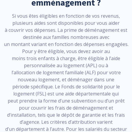
emménagement ?
Si vous êtes éligibles en fonction de vos revenus,
plusieurs aides sont disponibles pour vous aider
à couvrir vos dépenses. La prime de déménagement est
destinée aux familles nombreuses avec
un montant variant en fonction des dépenses engagées.
Pour y être éligible, vous devez avoir au
moins trois enfants à charge, être éligible à l’aide
personnalisée au logement (APL) ou à
l’allocation de logement familiale (ALF) pour votre
nouveau logement, et déménager dans une
période spécifique. Le Fonds de solidarité pour le
logement (FSL) est une aide départementale qui
peut prendre la forme d’une subvention ou d’un prêt
pour couvrir les frais de déménagement et
d’installation, tels que le dépôt de garantie et les frais
d’agence. Les critères d’attribution varient
d’un département à l’autre. Pour les salariés du secteur