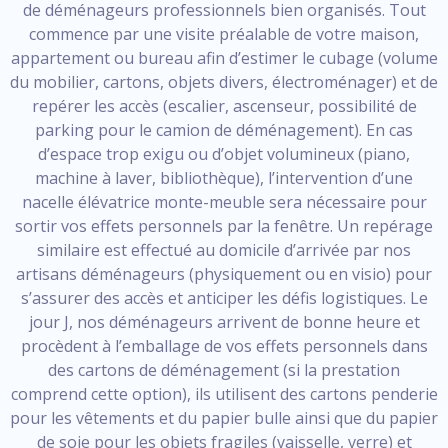
de déménageurs professionnels bien organisés. Tout
commence par une visite préalable de votre maison,
appartement ou bureau afin d’estimer le cubage (volume
du mobilier, cartons, objets divers, électroménager) et de
repérer les accès (escalier, ascenseur, possibilité de
parking pour le camion de déménagement). En cas
d’espace trop exigu ou d’objet volumineux (piano,
machine à laver, bibliothèque), l’intervention d’une
nacelle élévatrice monte-meuble sera nécessaire pour
sortir vos effets personnels par la fenêtre. Un repérage
similaire est effectué au domicile d’arrivée par nos
artisans déménageurs (physiquement ou en visio) pour
s’assurer des accès et anticiper les défis logistiques. Le
jour J, nos déménageurs arrivent de bonne heure et
procèdent à l’emballage de vos effets personnels dans
des cartons de déménagement (si la prestation
comprend cette option), ils utilisent des cartons penderie
pour les vêtements et du papier bulle ainsi que du papier
de soie pour les objets fragiles (vaisselle, verre) et