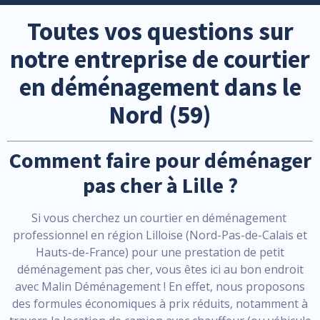
Toutes vos questions sur
notre entreprise de courtier
en déménagement dans le
Nord (59)
Comment faire pour déménager
pas cher à Lille ?
Si vous cherchez un courtier en déménagement
professionnel en région Lilloise (Nord-Pas-de-Calais et
Hauts-de-France) pour une prestation de petit
déménagement pas cher, vous êtes ici au bon endroit
avec Malin Déménagement ! En effet, nous proposons
des formules économiques à prix réduits, notamment à