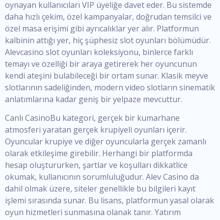
oynayan kullanıcıları VIP üyeliğe davet eder. Bu sistemde
daha hızlı çekim, özel kampanyalar, doğrudan temsilci ve
özel masa erişimi gibi ayrıcalıklar yer alır. Platformun
kalbinin attığı yer, hiç şüphesiz slot oyunları bölümüdür.
Alevcasino slot oyunları koleksiyonu, binlerce farklı
temayı ve özelliği bir araya getirerek her oyuncunun
kendi ateşini bulabileceği bir ortam sunar. Klasik meyve
slotlarının sadeliğinden, modern video slotların sinematik
anlatımlarına kadar geniş bir yelpaze mevcuttur.
Canlı CasinoBu kategori, gerçek bir kumarhane
atmosferi yaratan gerçek krupiyeli oyunları içerir.
Oyuncular krupiye ve diğer oyuncularla gerçek zamanlı
olarak etkileşime girebilir. Herhangi bir platformda
hesap oluştururken, şartlar ve koşulları dikkatlice
okumak, kullanıcının sorumluluğudur. Alev Casino da
dahil olmak üzere, siteler genellikle bu bilgileri kayıt
işlemi sırasında sunar. Bu lisans, platformun yasal olarak
oyun hizmetleri sunmasına olanak tanır. Yatırım