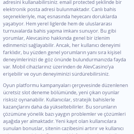
adresini kullanabilirsiniz. email protected şeklinde bir
elektronik posta adresi bulunmaktadır. Canlı bahis
seçenekleriyle, maç esnasında heyecanı doruklarda
yaşatıyor. Hem yerel liglerde hem de uluslararası
turnuvalarda bahis yapma imkanı sunuyor. Bu gibi
yorumlar, Alevcasino hakkında genel bir izlenim
edinmenizi sağlayabilir. Ancak, her kullanıcı deneyimi
farklıdır, bu yüzden genel yorumların yanı sıra kişisel
deneyimlerinizi de göz önünde bulundurmanızda fayda
var. Mobil cihazlarınız üzerinden de AlevCasino’ya
erişebilir ve oyun deneyiminizi sürdürebilirsiniz.
Oyun platformu kampanyaları çerçevesinde düzenlenen
ücretsiz slot deneme bölümünde, yeni çıkan oyunlar
risksiz oynanabilir. Kullanıcılar, stratejik bahislerle
kazançlarını daha da yükseltebilirler. Bu sorunların
çözümüne yönelik bazı yaygın problemler ve çözümleri
aşağıda yer almaktadır. Yeni kayıt olan kullanıcılara
sunulan bonuslar, sitenin cazibesini artırır ve kullanıcı