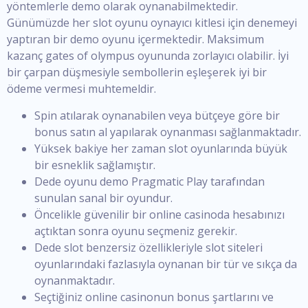
yöntemlerle demo olarak oynanabilmektedir.
Günümüzde her slot oyunu oynayıcı kitlesi için denemeyi
yaptıran bir demo oyunu içermektedir. Maksimum
kazanç gates of olympus oyununda zorlayıcı olabilir. İyi
bir çarpan düşmesiyle sembollerin eşleşerek iyi bir
ödeme vermesi muhtemeldir.
Spin atılarak oynanabilen veya bütçeye göre bir
bonus satın al yapılarak oynanması sağlanmaktadır.
Yüksek bakiye her zaman slot oyunlarında büyük
bir esneklik sağlamıştır.
Dede oyunu demo Pragmatic Play tarafından
sunulan sanal bir oyundur.
Öncelikle güvenilir bir online casinoda hesabınızı
açtıktan sonra oyunu seçmeniz gerekir.
Dede slot benzersiz özellikleriyle slot siteleri
oyunlarındaki fazlasıyla oynanan bir tür ve sıkça da
oynanmaktadır.
Seçtiğiniz online casinonun bonus şartlarını ve