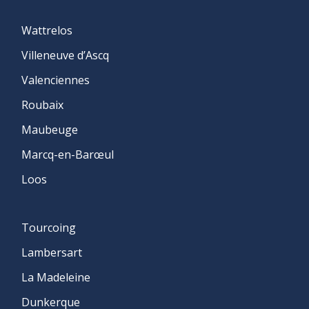
Wattrelos
Villeneuve d’Ascq
Valenciennes
Roubaix
Maubeuge
Marcq-en-Barœul
Loos
Tourcoing
Lambersart
La Madeleine
Dunkerque