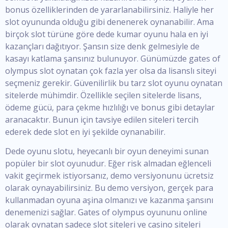
bonus özelliklerinden de yararlanabilirsiniz. Haliyle her
slot oyununda olduğu gibi denenerek oynanabilir. Ama
birçok slot türüne göre dede kumar oyunu hala en iyi
kazançları dağıtıyor. Şansın size denk gelmesiyle de
kasayı katlama şansınız bulunuyor. Günümüzde gates of
olympus slot oynatan çok fazla yer olsa da lisanslı siteyi
seçmeniz gerekir. Güvenilirlik bu tarz slot oyunu oynatan
sitelerde mühimdir. Özellikle seçilen sitelerde lisans,
ödeme gücü, para çekme hızlılığı ve bonus gibi detaylar
aranacaktır. Bunun için tavsiye edilen siteleri tercih
ederek dede slot en iyi şekilde oynanabilir.
Dede oyunu slotu, heyecanlı bir oyun deneyimi sunan
popüler bir slot oyunudur. Eğer risk almadan eğlenceli
vakit geçirmek istiyorsanız, demo versiyonunu ücretsiz
olarak oynayabilirsiniz. Bu demo versiyon, gerçek para
kullanmadan oyuna aşina olmanızı ve kazanma şansını
denemenizi sağlar. Gates of olympus oyununu online
olarak oynatan sadece slot siteleri ve casino siteleri