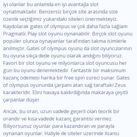
iyi olanlar bu anlamda en iyi avantajla slot
oynatmaktadır. Benzersiz birçok site arasında size
özenle seçtiğimiz yukarıdaki siteleri önermekteyiz.
Kaydolarak gates of olympus ve çok daha fazla sağlam
Pragmatic Play slot oyunu oynanabilir. Birçok slot oyunu
popüler olunca oynayanlar tarafından takma isimlerle
anılmıştır. Gates of olympus oyunu da slot oyuncularının
bu oyuna sıkça dede oyunu olarak andığını biliyoruz.
Favori bir slot oyunu ve milyonlarca slot oyuncusu her
gün bu oyunu denemektedir. Fantastik bir maksimum
kazanç ödemesi harika bir free spin süreci sunar. Gates
of olympus oyununda çarpanı atan sağ taraftaki Zeus
karakteridir. Elini havaya kaldırdığında makaraya çeşitli
çarpanlar düşer.
Ancak, bu oran, uzun vadede geçerli olan teorik bir
orandır ve kısa vadede kazanç garantisi vermez.
Biliyorsunuz oyunlar para kazandıran ve parayla
oynanan oyunlar. Haliyle de siteler üzerinde lisansı