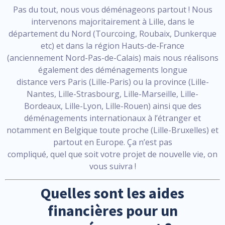
Pas du tout, nous vous déménageons partout ! Nous
intervenons majoritairement à Lille, dans le
département du Nord (Tourcoing, Roubaix, Dunkerque
etc) et dans la région Hauts-de-France
(anciennement Nord-Pas-de-Calais) mais nous réalisons
également des déménagements longue
distance vers Paris (Lille-Paris) ou la province (Lille-
Nantes, Lille-Strasbourg, Lille-Marseille, Lille-
Bordeaux, Lille-Lyon, Lille-Rouen) ainsi que des
déménagements internationaux à l’étranger et
notamment en Belgique toute proche (Lille-Bruxelles) et
partout en Europe. Ça n’est pas
compliqué, quel que soit votre projet de nouvelle vie, on
vous suivra !
Quelles sont les aides
financières pour un