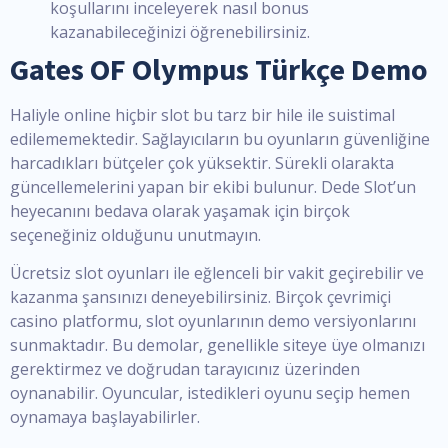
koşullarını inceleyerek nasıl bonus
kazanabileceğinizi öğrenebilirsiniz.
Gates OF Olympus Türkçe Demo
Haliyle online hiçbir slot bu tarz bir hile ile suistimal
edilememektedir. Sağlayıcıların bu oyunların güvenliğine
harcadıkları bütçeler çok yüksektir. Sürekli olarakta
güncellemelerini yapan bir ekibi bulunur. Dede Slot’un
heyecanını bedava olarak yaşamak için birçok
seçeneğiniz olduğunu unutmayın.
Ücretsiz slot oyunları ile eğlenceli bir vakit geçirebilir ve
kazanma şansınızı deneyebilirsiniz. Birçok çevrimiçi
casino platformu, slot oyunlarının demo versiyonlarını
sunmaktadır. Bu demolar, genellikle siteye üye olmanızı
gerektirmez ve doğrudan tarayıcınız üzerinden
oynanabilir. Oyuncular, istedikleri oyunu seçip hemen
oynamaya başlayabilirler.