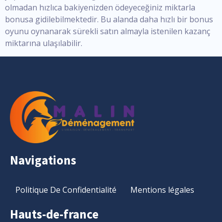
olmadan hızlıca bakiyenizden ödeyeceğiniz miktarla
bonusa gidilebilmektedir. Bu alanda daha hızlı bir bonus
oyunu oynanarak sürekli satın almayla istenilen kazanç
miktarına ulaşılabilir.
Navigations
Politique De Confidentialité
Mentions légales
Hauts-de-france