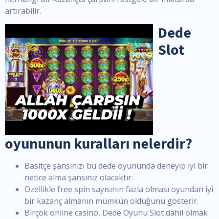
artırabilir.
Dede
Slot
oyununun kuralları nelerdir?
Basitçe şansınızı bu dede oyununda deneyip iyi bir
netice alma şansınız olacaktır.
Özellikle free spin sayısının fazla olması oyundan iyi
bir kazanç almanın mümkün olduğunu gösterir.
Birçok online casino, Dede Oyunu Slot dahil olmak