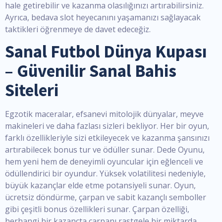
hale getirebilir ve kazanma olasılığınızı artırabilirsiniz.
Ayrıca, bedava slot heyecanını yaşamanızı sağlayacak
taktikleri öğrenmeye de davet edeceğiz.
Sanal Futbol Dünya Kupası
– Güvenilir Sanal Bahis
Siteleri
Egzotik maceralar, efsanevi mitolojik dünyalar, meyve
makineleri ve daha fazlası sizleri bekliyor. Her bir oyun,
farklı özellikleriyle sizi etkileyecek ve kazanma şansınızı
artırabilecek bonus tur ve ödüller sunar. Dede Oyunu,
hem yeni hem de deneyimli oyuncular için eğlenceli ve
ödüllendirici bir oyundur. Yüksek volatilitesi nedeniyle,
büyük kazançlar elde etme potansiyeli sunar. Oyun,
ücretsiz döndürme, çarpan ve sabit kazançlı semboller
gibi çeşitli bonus özellikleri sunar. Çarpan özelliği,
herhangi bir kazançta çarpanı rastgele bir miktarda