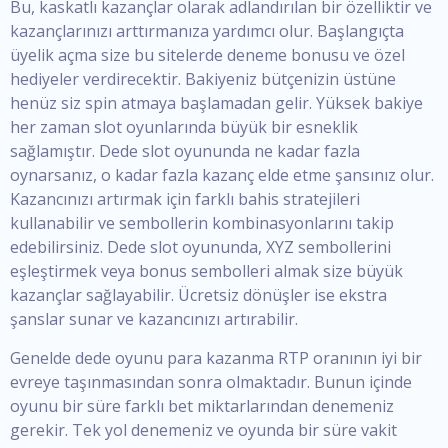
Bu, kaskatlı kazançlar olarak adlandırılan bir özelliktir ve
kazançlarınızı arttırmanıza yardımcı olur. Başlangıçta
üyelik açma size bu sitelerde deneme bonusu ve özel
hediyeler verdirecektir. Bakiyeniz bütçenizin üstüne
henüz siz spin atmaya başlamadan gelir. Yüksek bakiye
her zaman slot oyunlarında büyük bir esneklik
sağlamıştır. Dede slot oyununda ne kadar fazla
oynarsanız, o kadar fazla kazanç elde etme şansınız olur.
Kazancınızı artırmak için farklı bahis stratejileri
kullanabilir ve sembollerin kombinasyonlarını takip
edebilirsiniz. Dede slot oyununda, XYZ sembollerini
eşleştirmek veya bonus sembolleri almak size büyük
kazançlar sağlayabilir. Ücretsiz dönüşler ise ekstra
şanslar sunar ve kazancınızı artırabilir.
Genelde dede oyunu para kazanma RTP oranının iyi bir
evreye taşınmasından sonra olmaktadır. Bunun içinde
oyunu bir süre farklı bet miktarlarından denemeniz
gerekir. Tek yol denemeniz ve oyunda bir süre vakit