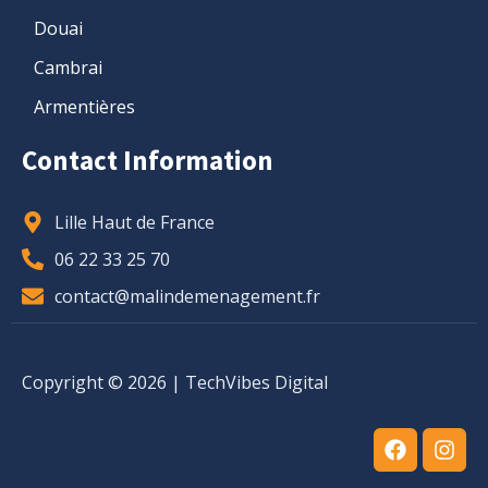
Douai
Cambrai
Armentières
Contact Information
Lille Haut de France
06 22 33 25 70
contact@malindemenagement.fr
Copyright © 2026 |
TechVibes Digital