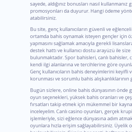
sayede, aldığınız bonusları nasıl kullanmanız g
promosyonları da duyurur. Hangi ödeme yöntem
atabilirsiniz.
Bu site, genç kullanıcıların güvenli ve eğlenceli
ortamda bahis oynamak isteyen gençler için özel
yapmasını sağlamak amacıyla gerekli lisanslara
destek hattı ve kullanıcı dostu arayüzü ile size
bulunmaktadır. Spor bahisleri, canlı bahisler, 
kendi ilgi alanlarına ve tercihlerine göre oyunl
Genç kullanıcıların bahis deneyimlerini keyifli
korunması ve sorumlu bahis alışkanlıklarının
Bugün sizlere, online bahis dünyasının önde ge
oyun seçenekleri, yüksek bahis oranları ve çeşi
fırsatları takip etmek için mükemmel bir kaynak
inceleyelim. Canlı casino oyunları, gerçek krup
işlemleriyle, sizi eğlence dünyasına adım atma
oyunlara hızla erişim sağlayabilirsiniz. Üyeli