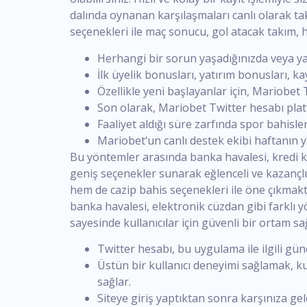
dalında oynanan karşılaşmaları canlı olarak tak
seçenekleri ile maç sonucu, gol atacak takım, h
Herhangi bir sorun yaşadığınızda veya yar
İlk üyelik bonusları, yatırım bonusları, kay
Özellikle yeni başlayanlar için, Mariobet 
Son olarak, Mariobet Twitter hesabı platf
Faaliyet aldığı süre zarfında spor bahisle
Mariobet‘un canlı destek ekibi haftanın 
Bu yöntemler arasında banka havalesi, kredi ka
geniş seçenekler sunarak eğlenceli ve kazançlı 
hem de cazip bahis seçenekleri ile öne çıkmakta
banka havalesi, elektronik cüzdan gibi farklı
sayesinde kullanıcılar için güvenli bir ortam s
Twitter hesabı, bu uygulama ile ilgili günc
Üstün bir kullanıcı deneyimi sağlamak, ku
sağlar.
Siteye giriş yaptıktan sonra karşınıza ge