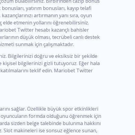
e çözüm bulabilirsiniz. Birbirinden cazip bonus
 bonusları, yatırım bonusları, kayıp telafi
r, kazançlarınızı artırmanın yanı sıra, oyun
 elde etmenin yollarını öğrenebilirsiniz.
 Mariobet Twitter hesabı kazançlı bahisler
nırlarının düşük olması, tecrübeli canlı destek
hizmeti sunmak için çalışmaktadır.
. Bilgilerinizi doğru ve eksiksiz bir şekilde
işisel bilgilerinizi gizli tutuyoruz. Eğer hala
atılmalarını teklif edin. Mariobet Twitter
rını sağlar. Özellikle büyük spor etkinlikleri
ngi oyuncuların formda olduğunu öğrenmek için
mlarda sizden belge talebinde bulunma hakkını
iz. Slot makineleri ise sonsuz eğlence sunan,