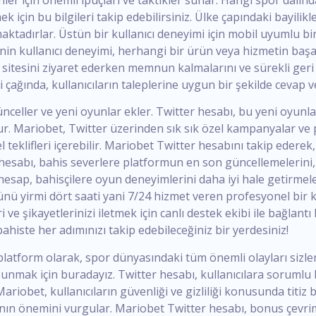
için bu bilgileri takip edebilirsiniz. Ülke çapındaki bayilikle
maktadırlar. Üstün bir kullanıcı deneyimi için mobil uyumlu b
sinin kullanıcı deneyimi, herhangi bir ürün veya hizmetin başa
b sitesini ziyaret ederken memnun kalmalarını ve sürekli geri
çağında, kullanıcıların taleplerine uygun bir şekilde cevap 
nceller ve yeni oyunlar ekler. Twitter hesabı, bu yeni oyunla
lur. Mariobet, Twitter üzerinden sık sık özel kampanyalar 
l teklifleri içerebilir. Mariobet Twitter hesabını takip edere
 hesabı, bahis severlere platformun en son güncellemelerini, 
 hesap, bahisçilere oyun deneyimlerini daha iyi hale getirmeler
günü yirmi dört saati yani 7/24 hizmet veren profesyonel bir
i ve şikayetlerinizi iletmek için canlı destek ekibi ile bağlan
bahiste her adımınızı takip edebileceğiniz bir yerdesiniz!
 platform olarak, spor dünyasındaki tüm önemli olayları sizl
 sunmak için buradayız. Twitter hesabı, kullanıcılara sorumlu
iobet, kullanıcıların güvenliği ve gizliliği konusunda titiz b
anın önemini vurgular. Mariobet Twitter hesabı, bonus çevrim 