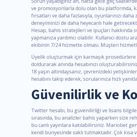
Sorun yaşadığınız an, hatta gece geç saatlerde
ve promosyonlarla dolu olan bu platformda, kazan
fırsatları ve daha fazlasıyla, oyunlarınızı daha
deneyiminizi de daha heyecanlı hale getirecekti
Hesap, bahis stratejileri ve ipuçları hakkında s
yapmanıza yardımcı olabilir. Kullanıcı dostu ara
ekibinin 7/24 hizmette olması. Müşteri hizmetle
Üyelik oluşturmak için karmaşık prosedürlere ta
doldurarak anında hesabınızı oluşturabilirsiniz.
18 yaşın altındaysanız, çevrenizdeki yetişkinl
hesabını takip ederek, sorularınıza hızlı yanıtlar
Güvenilirlik ve Ko
Twitter hesabı, bu güvenilirliği ve lisans bilgi
sırasında, bu analizler bahis yaparken size r
bu canlı yayınlara katılabilirsiniz. Mariobet 
kendi bünyesinde saklı tutmaktadır. Çok kısa va