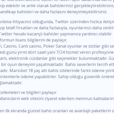
ip edebilir ve anlık olarak bahislerinizi gerçekleştirebilirsi
andikap bahisleri ve daha fazlasını deneyimleyebilirsiniz.
dıma ihtiyacınız olduğunda, Twitter üzerinden hızlıca iletişim
ıp telafi fırsatları ve daha fazlasıyla, oyunlarınızı daha zevkli
Twitter hesabı kazançlı bahisler yapmanıza yardımcı olabilir.
ormun lisans bilgilerini de paylaşır.
ri, Casino, Canlı casino, Poker Sanal oyunlar ve slotlar gibi s
yedi günü yirmi dört saati yani 7/24 hizmet veren profesyone
rtı, elektronik cüzdanlar gibi seçenekler bulunmaktadır. Gün
bir oyun deneyimi yaşatmaktadır. Bahis severlerin tercih etti
dır. Mariobet 18 yaş altı bahis sitelerinde farklı ödeme yönte
 yöntemlerle ödeme yapabilirler. Sahip olduğu güvenlik önle
ağlamaktadır.
ellemeleri ve bilgileri paylaşır.
llanıcıların web sitesini ziyaret ederken memnun kalmalarını
len ilk ekranda güncel bahis oranları ve avantajlı paketleri