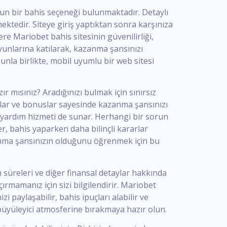
ygun bir bahis seçeneği bulunmaktadır. Detaylı
ktedir. Siteye giriş yaptıktan sonra karşınıza
e Mariobet bahis sitesinin güvenilirliği,
oyunlarına katılarak, kazanma şansınızı
nunla birlikte, mobil uyumlu bir web sitesi
r mısınız? Aradığınızı bulmak için sınırsız
anlar ve bonuslar sayesinde kazanma şansınızı
ve yardım hizmeti de sunar. Herhangi bir sorun
er, bahis yaparken daha bilinçli kararlar
zanma şansınızın olduğunu öğrenmek için bu
m süreleri ve diğer finansal detaylar hakkında
açırmamanız için sizi bilgilendirir. Mariobet
i paylaşabilir, bahis ipuçları alabilir ve
 büyüleyici atmosferine bırakmaya hazır olun.