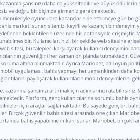
, kazanma şansınızı daha da yükseltebilir ve büyük ödüllerin sa
iksiz ve doğru bir biçimde girmeniz gerekmektedir.
lı menüleriyle oyunculara kazançlar elde ettirmeye gün be 
ahis marketi sunan sitemiz, keyifli ve kazançlı bir deneyim 
deflenen beklentilerin üzerinde bir potansiyele erişmiştir. 
nabilmesidir. Kullanıcılar, hızlı bir şekilde web sitesine eriş
eb sitesi, bu talepleri karşılayarak kullanıcı deneyimini daha
anıcılarının güvenliğini her zaman ön planda tutmaktadır. Güv
z koruma altına alınmaktadır. Ayrıca Mariobet, adil oyun poli
n mobil uygulaması, bahis yapmayı her zamankinden daha kola
ğlantılarını paylaşarak kullanıcıların mobil deneyimlerini gel
yle, kazanma şansınızı artırmak için adımlarınızı atabilirsiniz. 
flemektedir. Platform, genç kullanıcılarına sorumlu bahis oy
ebilmeleri için araçlar sağlamaktadır. Bu sayede gençler, bahi
er. Birçok güvenilir bahis sitesi arasında öne çıkan Mariobet
r ortamda bahis yapabilme imkanı sunan Mariobet, birçok fark
r için önemli ipuçları ve taktikler sunar. Hangi spor dalında