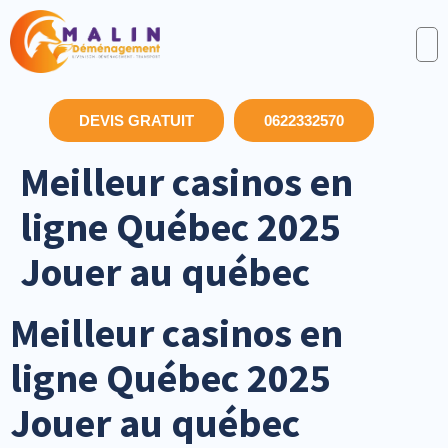
DEVIS GRATUIT
0622332570
Meilleur casinos en
ligne Québec 2025
Jouer au québec
Meilleur casinos en
ligne Québec 2025
Jouer au québec