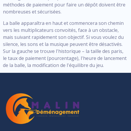
méthodes de paiement pour faire un dépôt doivent être
nombreuses et sécurisées.
La balle apparaîtra en haut et commencera son chemin
vers les multiplicateurs convoités, face à un obstacle,
mais suivant rapidement son objectif. Si vous voulez du
silence, les sons et la musique peuvent être désactivés.
Sur la gauche se trouve l'historique – la taille des paris,
le taux de paiement (pourcentage), l'heure de lancement
de la balle, la modification de l'équilibre du jeu.