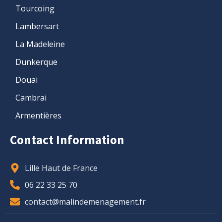
Tourcoing
Lambersart
La Madeleine
Dunkerque
Douai
Cambrai
Armentières
Contact Information
Lille Haut de France
06 22 33 25 70
contact@malindemenagement.fr