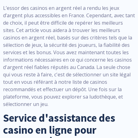
L’essor des casinos en argent réel a rendu les jeux
d’argent plus accessibles en France. Cependant, avec tant
de choix, il peut être difficile de repérer les meilleurs
sites. Cet article vous aidera à trouver les meilleurs
casinos en argent réel, basés sur des critères tels que la
sélection de jeux, la sécurité des joueurs, la fiabilité des
services et les bonus. Vous avez maintenant toutes les
informations nécessaires en ce qui concerne les casinos
d'argent réel fiables réputés au Canada. La seule chose
qui vous reste à faire, c'est de sélectionner un site légal
tout en vous référant à notre liste de casinos
recommandés et effectuer un dépôt. Une fois sur la
plateforme, vous pouvez explorer sa ludothèque, et
sélectionner un jeu.
Service d'assistance des
casino en ligne pour