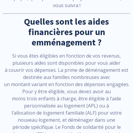
vous suivra !
Quelles sont les aides
financières pour un
emménagement ?
Si vous êtes éligibles en fonction de vos revenus,
plusieurs aides sont disponibles pour vous aider
à couvrir vos dépenses. La prime de déménagement est
destinée aux familles nombreuses avec
un montant variant en fonction des dépenses engagées.
Pour y être éligible, vous devez avoir au
moins trois enfants à charge, être éligible à l’aide
personnalisée au logement (APL) ou à
l’allocation de logement familiale (ALF) pour votre
nouveau logement, et déménager dans une
période spécifique. Le Fonds de solidarité pour le