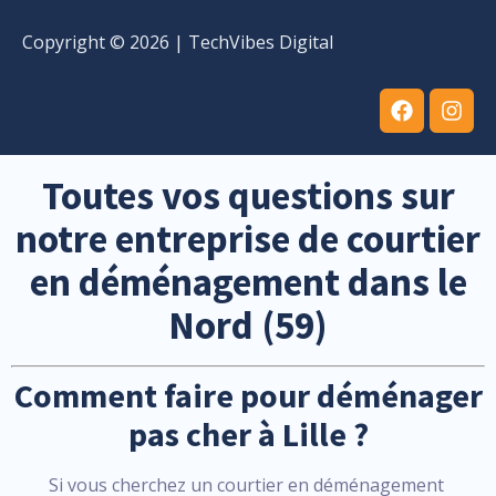
Copyright © 2026 |
TechVibes Digital
Toutes vos questions sur
notre entreprise de courtier
en déménagement dans le
Nord (59)
Comment faire pour déménager
pas cher à Lille ?
Si vous cherchez un courtier en déménagement