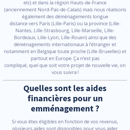
etc) et dans la région Hauts-de-France
(anciennement Nord-Pas-de-Calais) mais nous réalisons
également des déménagements longue
distance vers Paris (Lille-Paris) ou la province (Lille-
Nantes, Lille-Strasbourg, Lille-Marseille, Lille-
Bordeaux, Lille-Lyon, Lille-Rouen) ainsi que des
déménagements internationaux à l’étranger et
notamment en Belgique toute proche (Lille-Bruxelles) et
partout en Europe. Ça n’est pas
compliqué, quel que soit votre projet de nouvelle vie, on
vous suivra !
Quelles sont les aides
financières pour un
emménagement ?
Si vous êtes éligibles en fonction de vos revenus,
plusieurs aides sont disponibles pour vous aider