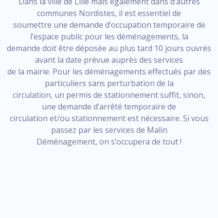
Dans la ville de Lille mais également dans d’autres
communes Nordistes, il est essentiel de
soumettre une demande d’occupation temporaire de
l’espace public pour les déménagements, la
demande doit être déposée au plus tard 10 jours ouvrés
avant la date prévue auprès des services
de la mairie. Pour les déménagements effectués par des
particuliers sans perturbation de la
circulation, un permis de stationnement suffit, sinon,
une demande d’arrêté temporaire de
circulation et/ou stationnement est nécessaire. Si vous
passez par les services de Malin
Déménagement, on s’occupera de tout !