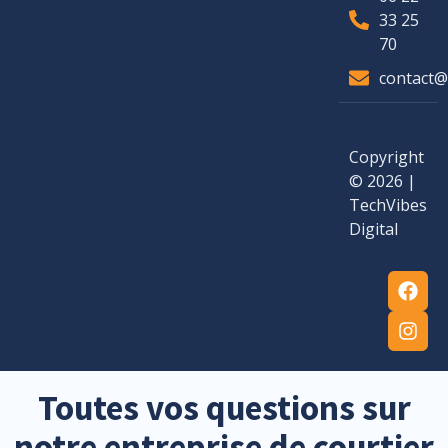
33 25
70
contact
Copyright
© 2026 |
TechVibes
Digital
Toutes vos questions sur
notre entreprise de courtier