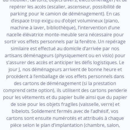
repérer les accès (escalier, ascenseur, possibilité de
parking pour le camion de déménagement). En cas
d’espace trop exigu ou d’objet volumineux (piano,
machine à laver, bibliothèque), l’intervention d’une
nacelle élévatrice monte-meuble sera nécessaire pour
sortir vos effets personnels par la fenêtre. Un repérage
similaire est effectué au domicile d’arrivée par nos
artisans déménageurs (physiquement ou en visio) pour
s’assurer des accès et anticiper les défis logistiques. Le
jour J, nos déménageurs arrivent de bonne heure et
procèdent à l’emballage de vos effets personnels dans
des cartons de déménagement (si la prestation
comprend cette option), ils utilisent des cartons penderie
pour les vêtements et du papier bulle ainsi que du papier
de soie pour les objets fragiles (vaisselle, verre) et
bibelots. Solidement fermés avec de l’adhésif, vos
cartons sont ensuite numérotés et attribués à chaque
pièce selon le plan d’implantation (chambre, salon,