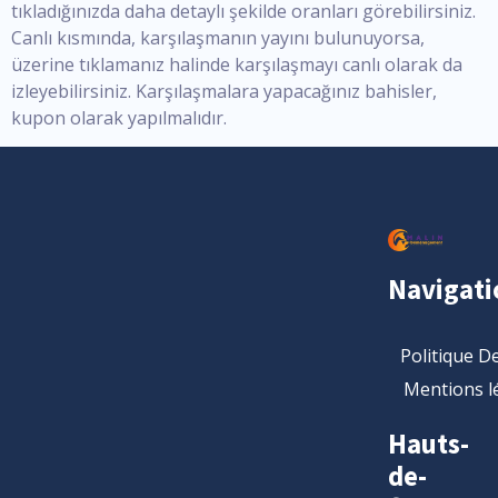
tıkladığınızda daha detaylı şekilde oranları görebilirsiniz.
Canlı kısmında, karşılaşmanın yayını bulunuyorsa,
üzerine tıklamanız halinde karşılaşmayı canlı olarak da
izleyebilirsiniz. Karşılaşmalara yapacağınız bahisler,
kupon olarak yapılmalıdır.
Navigati
Politique De
Mentions l
Hauts-
de-