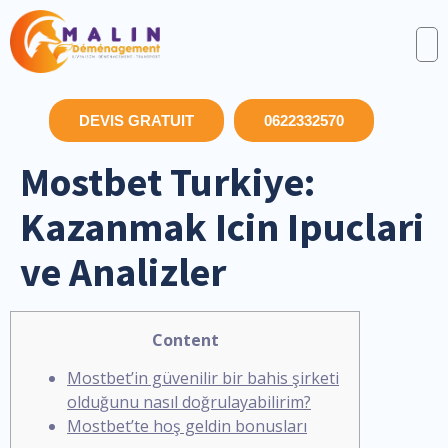
DEVIS GRATUIT
0622332570
Mostbet Turkiye:
Kazanmak Icin Ipuclari
ve Analizler
Content
Mostbet’in güvenilir bir bahis şirketi
olduğunu nasıl doğrulayabilirim?
Mostbet’te hoş geldin bonusları