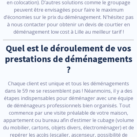
en colocation). D’autres solutions comme le groupage
peuvent être envisagées pour faire le maximum
d’économies sur le prix du déménagement. N’hésitez pas
à nous contacter pour obtenir un devis de courtier en
déménagement low cost à Lille au meilleur tarif !
Quel est le déroulement de vos
prestations de déménagements
?
Chaque client est unique et tous les déménagements
dans le 59 ne se ressemblent pas ! Néanmoins, il y a des
étapes indispensables pour déménager avec une équipe
de déménageurs professionnels bien organisés. Tout
commence par une visite préalable de votre maison,
appartement ou bureau afin d’estimer le cubage (volume
du mobilier, cartons, objets divers, électroménager) et de
repérer les accès (escalier, ascenseur, possibilité de