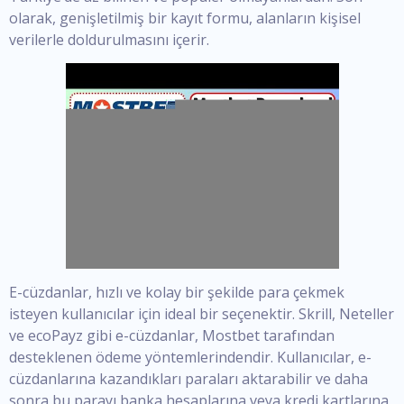
olarak, genişletilmiş bir kayıt formu, alanların kişisel
verilerle doldurulmasını içerir.
E-cüzdanlar, hızlı ve kolay bir şekilde para çekmek
isteyen kullanıcılar için ideal bir seçenektir. Skrill, Neteller
ve ecoPayz gibi e-cüzdanlar, Mostbet tarafından
desteklenen ödeme yöntemlerindendir. Kullanıcılar, e-
cüzdanlarına kazandıkları paraları aktarabilir ve daha
sonra bu parayı banka hesaplarına veya kredi kartlarına