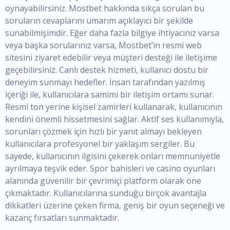
oynayabilirsiniz. Mostbet hakkında sıkça sorulan bu
soruların cevaplarını umarım açıklayıcı bir şekilde
sunabilmişimdir. Eğer daha fazla bilgiye ihtiyacınız varsa
veya başka sorularınız varsa, Mostbet’in resmi web
sitesini ziyaret edebilir veya müşteri desteği ile iletişime
geçebilirsiniz. Canlı destek hizmeti, kullanıcı dostu bir
deneyim sunmayı hedefler. İnsan tarafından yazılmış
içeriği ile, kullanıcılara samimi bir iletişim ortamı sunar.
Resmi ton yerine kişisel zamirleri kullanarak, kullanıcının
kendini önemli hissetmesini sağlar. Aktif ses kullanımıyla,
sorunları çözmek için hızlı bir yanıt almayı bekleyen
kullanıcılara profesyonel bir yaklaşım sergiler. Bu
sayede, kullanıcının ilgisini çekerek onları memnuniyetle
ayrılmaya teşvik eder. Spor bahisleri ve casino oyunları
alanında güvenilir bir çevrimiçi platform olarak öne
çıkmaktadır. Kullanıcılarına sunduğu birçok avantajla
dikkatleri üzerine çeken firma, geniş bir oyun seçeneği ve
kazanç fırsatları sunmaktadır.