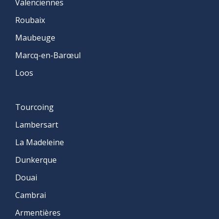
Valenciennes
Roubaix
Maubeuge
Marcq-en-Barœul
Loos
Tourcoing
Lambersart
La Madeleine
Dunkerque
Douai
Cambrai
Armentières