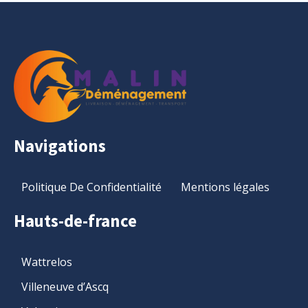
Navigations
Politique De Confidentialité
Mentions légales
Hauts-de-france
Wattrelos
Villeneuve d’Ascq