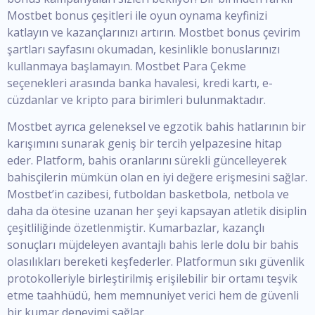
Mostbet bonus çeşitleri ile oyun oynama keyfinizi
katlayın ve kazançlarınızı artırın. Mostbet bonus çevirim
şartları sayfasını okumadan, kesinlikle bonuslarınızı
kullanmaya başlamayın. Mostbet Para Çekme
seçenekleri arasında banka havalesi, kredi kartı, e-
cüzdanlar ve kripto para birimleri bulunmaktadır.
Mostbet ayrıca geleneksel ve egzotik bahis hatlarının bir
karışımını sunarak geniş bir tercih yelpazesine hitap
eder. Platform, bahis oranlarını sürekli güncelleyerek
bahisçilerin mümkün olan en iyi değere erişmesini sağlar.
Mostbet’in cazibesi, futboldan basketbola, netbola ve
daha da ötesine uzanan her şeyi kapsayan atletik disiplin
çeşitliliğinde özetlenmiştir. Kumarbazlar, kazançlı
sonuçları müjdeleyen avantajlı bahis lerle dolu bir bahis
olasılıkları bereketi keşfederler. Platformun sıkı güvenlik
protokolleriyle birleştirilmiş erişilebilir bir ortamı teşvik
etme taahhüdü, hem memnuniyet verici hem de güvenli
bir kumar deneyimi sağlar.