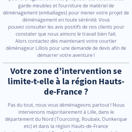
garde-meubles et fourniture de matériel de
déménagement (emballages) pour mener votre projet de
déménagement en toute sérénité. Vous
pouvez consulter les avis positifs de nos clients pour
constater que nous aimons le travail bien fait.
Alors contactez dès maintenant votre courtier
déménageur Lillois pour une demande de devis afin de
démarrer votre aventure !
Votre zone d’intervention se
limite-t-elle à la région Hauts-
de-France ?
Pas du tout, nous vous déménageons partout ! Nous
intervenons majoritairement à Lille, dans le
département du Nord (Tourcoing, Roubaix, Dunkerque
etc) et dans la région Hauts-de-France