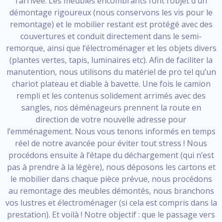
l’arrivée. Les meubles encombrants font l’objet d’un
démontage rigoureux (nous conservons les vis pour le
remontage) et le mobilier restant est protégé avec des
couvertures et conduit directement dans le semi-
remorque, ainsi que l’électroménager et les objets divers
(plantes vertes, tapis, luminaires etc). Afin de faciliter la
manutention, nous utilisons du matériel de pro tel qu’un
chariot plateau et diable à bavette. Une fois le camion
rempli et les contenus solidement arrimés avec des
sangles, nos déménageurs prennent la route en
direction de votre nouvelle adresse pour
l’emménagement. Nous vous tenons informés en temps
réel de notre avancée pour éviter tout stress ! Nous
procédons ensuite à l’étape du déchargement (qui n’est
pas à prendre à la légère), nous déposons les cartons et
le mobilier dans chaque pièce prévue, nous procédons
au remontage des meubles démontés, nous branchons
vos lustres et électroménager (si cela est compris dans la
prestation). Et voilà ! Notre objectif : que le passage vers