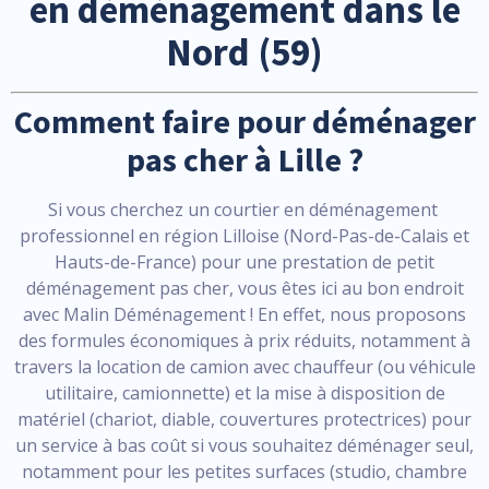
en déménagement dans le
Nord (59)
Comment faire pour déménager
pas cher à Lille ?
Si vous cherchez un courtier en déménagement
professionnel en région Lilloise (Nord-Pas-de-Calais et
Hauts-de-France) pour une prestation de petit
déménagement pas cher, vous êtes ici au bon endroit
avec Malin Déménagement ! En effet, nous proposons
des formules économiques à prix réduits, notamment à
travers la location de camion avec chauffeur (ou véhicule
utilitaire, camionnette) et la mise à disposition de
matériel (chariot, diable, couvertures protectrices) pour
un service à bas coût si vous souhaitez déménager seul,
notamment pour les petites surfaces (studio, chambre