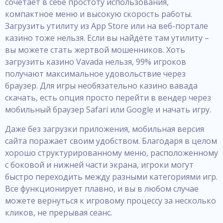
сочетает в себе простоту использования,
компактное меню и высокую скорость работы.
Загрузить утилиту из App Store или на веб-портале
казино тоже нельзя. Если вы найдёте там утилиту –
вы можете стать жертвой мошенников. Хоть
загрузить казино Vavada нельзя, 99% игроков
получают максимальное удовольствие через
браузер. Для игры необязательно казино вавада
скачать, есть опция просто перейти в вендер через
мобильный браузер Safari или Google и начать игру.
Даже без загрузки приложения, мобильная версия
сайта поражает своим удобством. Благодаря в целом
хорошо структурированному меню, расположенному
с боковой и нижней части экрана, игроки могут
быстро переходить между разными категориями игр.
Все функционирует плавно, и вы в любом случае
можете вернуться к игровому процессу за несколько
кликов, не прерывая сеанс.