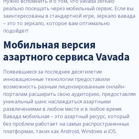
Нужно вспомнить и о том, что vavada zerkalo
реально посещать через мобильный сервис. Если вы
заинтересованы в стандартной игре, зеркало вавада
– это то зеркало, которое вам оптимально
подойдёт!
Мобильная версия
азартного сервиса Vavada
Появившиеся за последнее десятилетие
инновационные технологии предоставили
возможность разным лицензированным онлайн-
порталам расширить свою аудиторию, предоставляя
уникальный шанс наслаждаться азартными
развлечениями в любом месте и в любое время.
Вавада мобильная – это азартный ресурс, который
без проблем работает на самых распространенных
платформах, таких как Android, Windows и iOS.