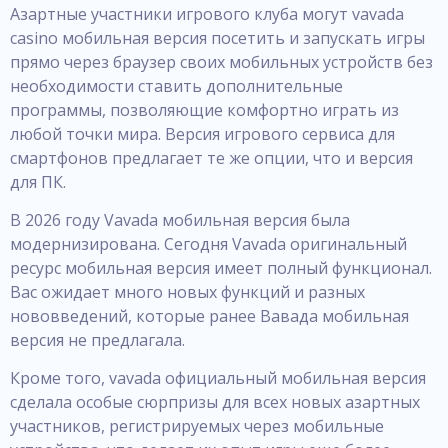
Азартные участники игрового клуба могут vavada
casino мобильная версия посетить и запускать игры
прямо через браузер своих мобильных устройств без
необходимости ставить дополнительные
программы, позволяющие комфортно играть из
любой точки мира. Версия игрового сервиса для
смартфонов предлагает те же опции, что и версия
для ПК.
В 2026 году Vavada мобильная версия была
модернизирована. Сегодня Vavada оригинальный
ресурс мобильная версия имеет полный функционал.
Вас ожидает много новых функций и разных
нововведений, которые ранее Вавада мобильная
версия не предлагала.
Кроме того, vavada официальный мобильная версия
сделала особые сюрпризы для всех новых азартных
участников, регистрируемых через мобильные