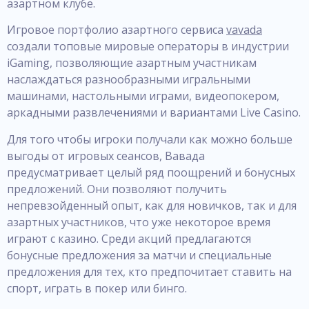
азартном клубе.
Игровое портфолио азартного сервиса
vavada
создали топовые мировые операторы в индустрии
iGaming, позволяющие азартным участникам
наслаждаться разнообразными игральными
машинами, настольными играми, видеопокером,
аркадными развлечениями и вариантами Live Casino.
Для того чтобы игроки получали как можно больше
выгоды от игровых сеансов, Вавада
предусматривает целый ряд поощрений и бонусных
предложений. Они позволяют получить
непревзойденный опыт, как для новичков, так и для
азартных участников, что уже некоторое время
играют с казино. Среди акций предлагаются
бонусные предложения за матчи и специальные
предложения для тех, кто предпочитает ставить на
спорт, играть в покер или бинго.