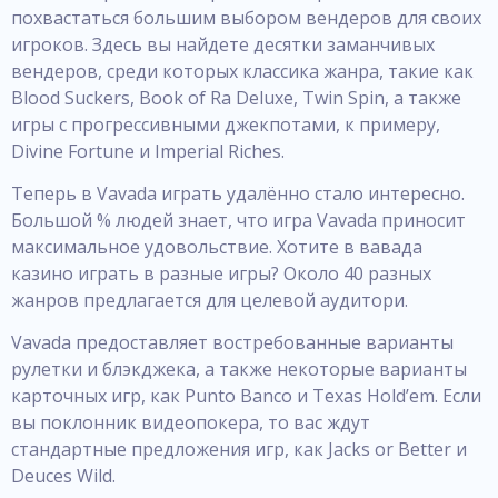
похвастаться большим выбором вендеров для своих
игроков. Здесь вы найдете десятки заманчивых
вендеров, среди которых классика жанра, такие как
Blood Suckers, Book of Ra Deluxe, Twin Spin, а также
игры с прогрессивными джекпотами, к примеру,
Divine Fortune и Imperial Riches.
Теперь в Vavada играть удалённо стало интересно.
Большой % людей знает, что игра Vavada приносит
максимальное удовольствие. Хотите в вавада
казино играть в разные игры? Около 40 разных
жанров предлагается для целевой аудитори.
Vavada предоставляет востребованные варианты
рулетки и блэкджека, а также некоторые варианты
карточных игр, как Punto Banco и Texas Hold’em. Если
вы поклонник видеопокера, то вас ждут
стандартные предложения игр, как Jacks or Better и
Deuces Wild.