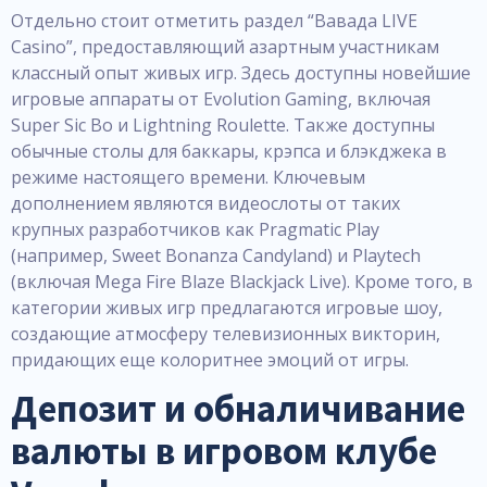
Отдельно стоит отметить раздел “Вавада LIVE
Casino”, предоставляющий азартным участникам
классный опыт живых игр. Здесь доступны новейшие
игровые аппараты от Evolution Gaming, включая
Super Sic Bo и Lightning Roulette. Также доступны
обычные столы для баккары, крэпса и блэкджека в
режиме настоящего времени. Ключевым
дополнением являются видеослоты от таких
крупных разработчиков как Pragmatic Play
(например, Sweet Bonanza Candyland) и Playtech
(включая Mega Fire Blaze Blackjack Live). Кроме того, в
категории живых игр предлагаются игровые шоу,
создающие атмосферу телевизионных викторин,
придающих еще колоритнее эмоций от игры.
Депозит и обналичивание
валюты в игровом клубе