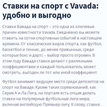
Ставки на спорт с Vavada:
удобно и выгодно
Ставки Вавада на спорт – это одна из ключевых
причин известности Vavada. Ежедневно вы можете
ставить на сотни спортивных событий в настоящем
времени. От классических видов спорта, как футбол,
баскетбол и теннис, до менее привычных, среди
которых бокс и дартс – выбор просто огромен. В
этом году Вавада ставки делают с различными
коэффициентами и каждый пользователь может
смотреть, выгоден ли тот или иной коэффициент.
Футбол занимает ведущее место среди депозитов на
спорт на Ваваде. Кроме таких соревнований, как
Серия А и Ла Лига, на портале есть опция делать
ставки на популярные футбольные лиги мира,
включая английскую Премьер-лигу. К слову, ставки