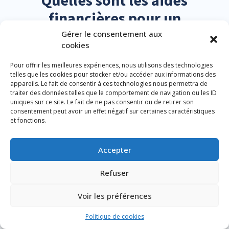
financières pour un
emménagement ?
Gérer le consentement aux
cookies
Si vous êtes éligibles en fonction de vos revenus,
Pour offrir les meilleures expériences, nous utilisons des technologies
plusieurs aides sont disponibles pour vous aider
telles que les cookies pour stocker et/ou accéder aux informations des
à couvrir vos dépenses. La prime de déménagement est
appareils. Le fait de consentir à ces technologies nous permettra de
traiter des données telles que le comportement de navigation ou les ID
destinée aux familles nombreuses avec
uniques sur ce site. Le fait de ne pas consentir ou de retirer son
un montant variant en fonction des dépenses engagées.
consentement peut avoir un effet négatif sur certaines caractéristiques
Pour y être éligible, vous devez avoir au
et fonctions.
moins trois enfants à charge, être éligible à l’aide
personnalisée au logement (APL) ou à
Accepter
l’allocation de logement familiale (ALF) pour votre
nouveau logement, et déménager dans une
Refuser
période spécifique. Le Fonds de solidarité pour le
logement (FSL) est une aide départementale qui
Voir les préférences
peut prendre la forme d’une subvention ou d’un prêt
Politique de cookies
pour couvrir les frais de déménagement et