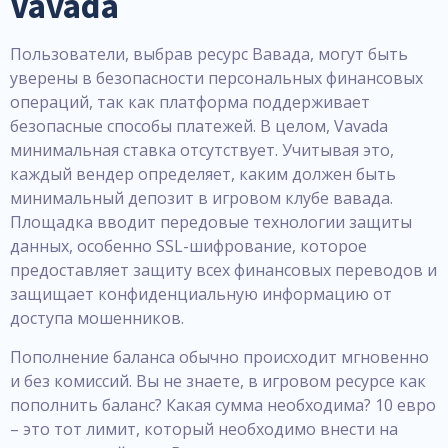
Vavada
Пользователи, выбрав ресурс Вавада, могут быть
уверены в безопасности персональных финансовых
операций, так как платформа поддерживает
безопасные способы платежей. В целом, Vavada
минимальная ставка отсутствует. Учитывая это,
каждый вендер определяет, каким должен быть
минимальный депозит в игровом клубе вавада.
Площадка вводит передовые технологии защиты
данных, особенно SSL-шифрование, которое
предоставляет защиту всех финансовых переводов и
защищает конфиденциальную информацию от
доступа мошенников.
Пополнение баланса обычно происходит мгновенно
и без комиссий. Вы не знаете, в игровом ресурсе как
пополнить баланс? Какая сумма необходима? 10 евро
– это тот лимит, который необходимо внести на