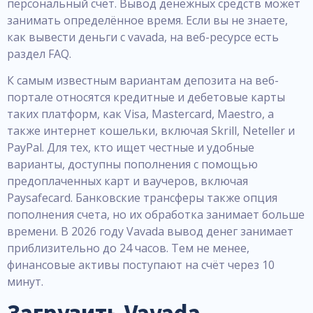
персональный счет. Вывод денежных средств может
занимать определённое время. Если вы не знаете,
как вывести деньги с vavada, на веб-ресурсе есть
раздел FAQ.
К самым известным вариантам депозита на веб-
портале относятся кредитные и дебетовые карты
таких платформ, как Visa, Mastercard, Maestro, а
также интернет кошельки, включая Skrill, Neteller и
PayPal. Для тех, кто ищет честные и удобные
варианты, доступны пополнения с помощью
предоплаченных карт и ваучеров, включая
Paysafecard. Банковские трансферы также опция
пополнения счета, но их обработка занимает больше
времени. В 2026 году Vavada вывод денег занимает
приблизительно до 24 часов. Тем не менее,
финансовые активы поступают на счёт через 10
минут.