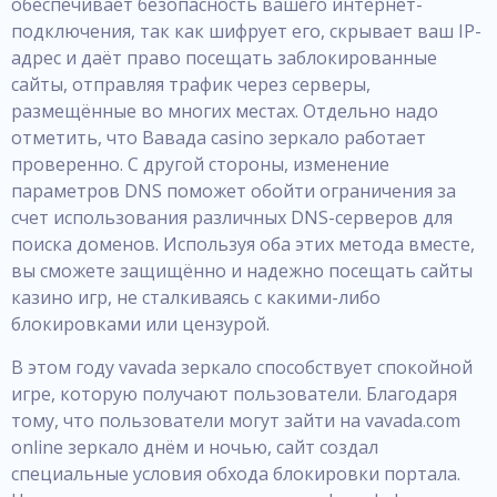
обеспечивает безопасность вашего интернет-
подключения, так как шифрует его, скрывает ваш IP-
адрес и даёт право посещать заблокированные
сайты, отправляя трафик через серверы,
размещённые во многих местах. Отдельно надо
отметить, что Вавада casino зеркало работает
проверенно. С другой стороны, изменение
параметров DNS поможет обойти ограничения за
счет использования различных DNS-серверов для
поиска доменов. Используя оба этих метода вместе,
вы сможете защищённо и надежно посещать сайты
казино игр, не сталкиваясь с какими-либо
блокировками или цензурой.
В этом году vavada зеркало способствует спокойной
игре, которую получают пользователи. Благодаря
тому, что пользователи могут зайти на vavada.com
online зеркало днём и ночью, сайт создал
специальные условия обхода блокировки портала.