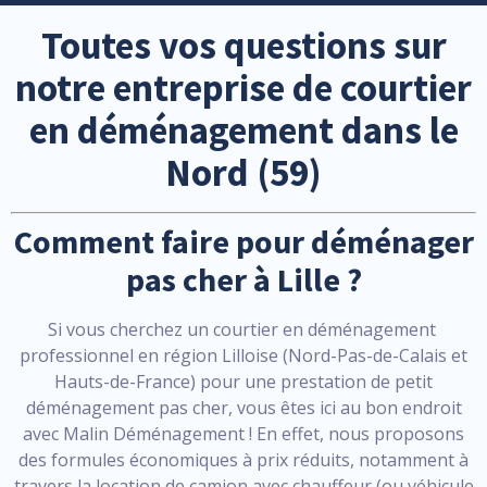
Toutes vos questions sur
notre entreprise de courtier
en déménagement dans le
Nord (59)
Comment faire pour déménager
pas cher à Lille ?
Si vous cherchez un courtier en déménagement
professionnel en région Lilloise (Nord-Pas-de-Calais et
Hauts-de-France) pour une prestation de petit
déménagement pas cher, vous êtes ici au bon endroit
avec Malin Déménagement ! En effet, nous proposons
des formules économiques à prix réduits, notamment à
travers la location de camion avec chauffeur (ou véhicule