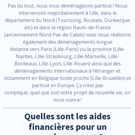
Pas du tout, nous vous déménageons partout ! Nous
intervenons majoritairement à Lille, dans le
département du Nord (Tourcoing, Roubaix, Dunkerque
etc) et dans la région Hauts-de-France
(anciennement Nord-Pas-de-Calais) mais nous réalisons
également des déménagements longue
distance vers Paris (Lille-Paris) ou la province (Lille-
Nantes, Lille-Strasbourg, Lille-Marseille, Lille-
Bordeaux, Lille-Lyon, Lille-Rouen) ainsi que des
déménagements internationaux à l’étranger et
notamment en Belgique toute proche (Lille-Bruxelles) et
partout en Europe. Ça n’est pas
compliqué, quel que soit votre projet de nouvelle vie, on
vous suivra !
Quelles sont les aides
financières pour un