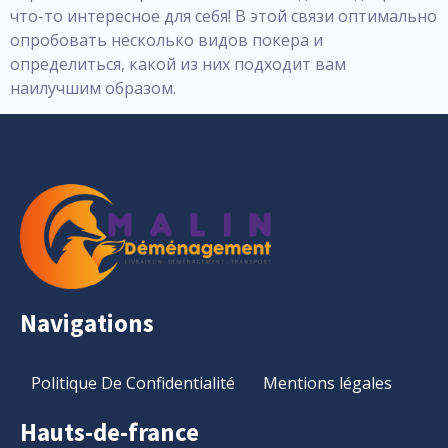
что-то интересное для себя! В этой связи оптимально
опробовать несколько видов покера и
определиться, какой из них подходит вам
наилучшим образом.
Navigations
Politique De Confidentialité
Mentions légales
Hauts-de-france