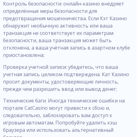
Контроль безопасности: онлайн-казино внедряет
определённые меры безопасности для
предотвращения мошенничества. Если Кэт Казино
обнаружит необычную активность или ваша
транзакция не соответствует их параметрам
безопасности, ваша транзакция может быть
отклонена, а ваша учётная запись в азартном клубе
приостановлена;
Проверка учетной записи: убедитесь, что ваша
учетная запись целиком подтверждена. Кат Казино
просит документы, удостоверяющие личность,
прежде чем разрешить ввод или вывод денег;
Технические баги. Иногда технические ошибки на
портале CatCasino могут привести к сбою и,
следовательно, заблокировать вам доступ к
игровым автоматам. Попробуйте удалить кэш
браузера или использовать альтернативный