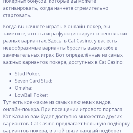
покерных бонусов, которые вы можете
активировать, когда начнете стремительно
стартовать.
Когда вы начнете играть в онлайн-покер, вы
заметите, что эта игра функционирует в нескольких
разных вариантах. Здесь, в Cat Casino, у вас есть
невообразимые варианты бросить вызов себе в
замечательных играх. Вот определённые из самых
важных вариантов покера, доступных в Cat Casino:
Stud Poker;
Seven Card Stud;
Omaha;
LowBall Poker;
Тут есть кое-какие из самых ключевых видов
онлайн-покера. При посещении игрового портала
Кэт Казино вам будет доступно множество других
вариантов. Cat Casino предлагает большую подборку
вариантов покера, в этой связи каждый подберёт