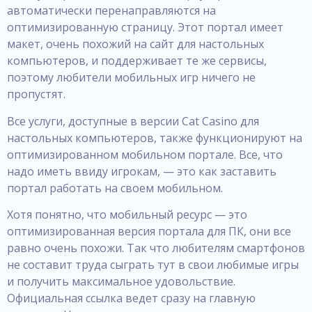
автоматически перенаправляются на
оптимизированную страницу. Этот портал имеет
макет, очень похожий на сайт для настольных
компьютеров, и поддерживает те же сервисы,
поэтому любители мобильных игр ничего не
пропустят.
Все услуги, доступные в версии Cat Casino для
настольных компьютеров, также функционируют на
оптимизированном мобильном портале. Все, что
надо иметь ввиду игрокам, — это как заставить
портал работать на своем мобильном.
Хотя понятно, что мобильный ресурс — это
оптимизированная версия портала для ПК, они все
равно очень похожи. Так что любителям смартфонов
не составит труда сыграть тут в свои любимые игры
и получить максимальное удовольствие.
Официальная ссылка ведет сразу на главную