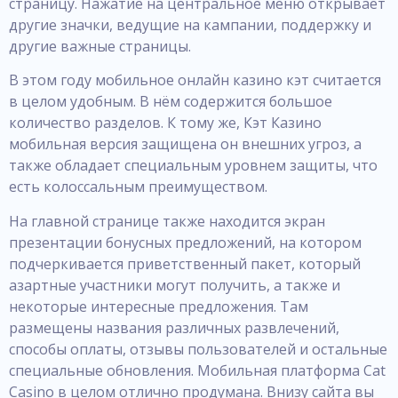
страницу. Нажатие на центральное меню открывает
другие значки, ведущие на кампании, поддержку и
другие важные страницы.
В этом году мобильное онлайн казино кэт считается
в целом удобным. В нём содержится большое
количество разделов. К тому же, Кэт Казино
мобильная версия защищена он внешних угроз, а
также обладает специальным уровнем защиты, что
есть колоссальным преимуществом.
На главной странице также находится экран
презентации бонусных предложений, на котором
подчеркивается приветственный пакет, который
азартные участники могут получить, а также и
некоторые интересные предложения. Там
размещены названия различных развлечений,
способы оплаты, отзывы пользователей и остальные
специальные обновления. Мобильная платформа Cat
Casino в целом отлично продумана. Внизу сайта вы