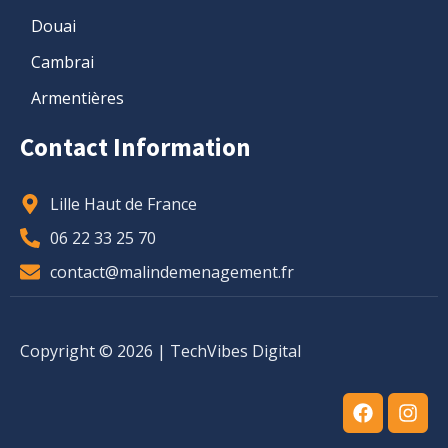
Douai
Cambrai
Armentières
Contact Information
Lille Haut de France
06 22 33 25 70
contact@malindemenagement.fr
Copyright © 2026 |
TechVibes Digital