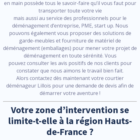
en main possède tous le savoir-faire qu’il vous faut pour
transporter toute votre vie
mais aussi au service des professionnels pour le
déménagement d’entreprise, PME, start up. Nous
pouvons également vous proposer des solutions de
garde-meubles et fourniture de matériel de
déménagement (emballages) pour mener votre projet de
déménagement en toute sérénité. Vous
pouvez consulter les avis positifs de nos clients pour
constater que nous aimons le travail bien fait.
Alors contactez dès maintenant votre courtier
déménageur Lillois pour une demande de devis afin de
démarrer votre aventure !
Votre zone d’intervention se
limite-t-elle à la région Hauts-
de-France ?