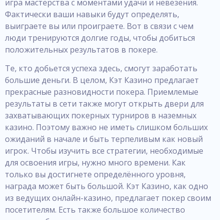
игра мастерства с моментами удачи и невезения.
Фактически ваши навыки будут определять,
выиграете вы или проиграете. Вот в связи с чем
люди тренируются долгие годы, чтобы добиться
положительных результатов в покере.
Те, кто добьется успеха здесь, смогут заработать
большие деньги. В целом, Кэт Казино предлагает
прекрасные разновидности покера. Приемлемые
результаты в сети также могут открыть двери для
захватывающих покерных турниров в наземных
казино. Поэтому важно не иметь слишком больших
ожиданий в начале и быть терпеливым как новый
игрок. Чтобы изучить все стратегии, необходимые
для освоения игры, нужно много времени. Как
только вы достигнете определённого уровня,
награда может быть большой. Кэт Казино, как одно
из ведущих онлайн-казино, предлагает покер своим
посетителям. Есть также большое количество