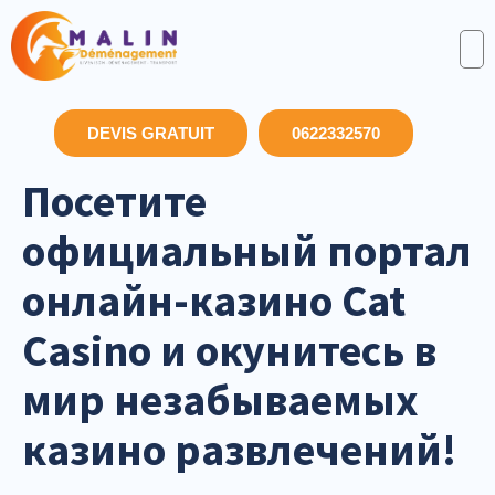
DEVIS GRATUIT
0622332570
Посетите
официальный портал
онлайн-казино Cat
Casino и окунитесь в
мир незабываемых
казино развлечений!