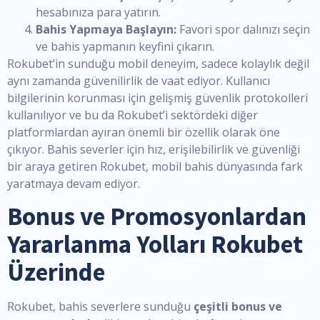
hesabınıza para yatırın.
Bahis Yapmaya Başlayın:
Favori spor dalınızı seçin
ve bahis yapmanın keyfini çıkarın.
Rokubet’in sunduğu mobil deneyim, sadece kolaylık değil
aynı zamanda güvenilirlik de vaat ediyor. Kullanıcı
bilgilerinin korunması için gelişmiş güvenlik protokolleri
kullanılıyor ve bu da Rokubet’i sektördeki diğer
platformlardan ayıran önemli bir özellik olarak öne
çıkıyor. Bahis severler için hız, erişilebilirlik ve güvenliği
bir araya getiren Rokubet, mobil bahis dünyasında fark
yaratmaya devam ediyor.
Bonus ve Promosyonlardan
Yararlanma Yolları Rokubet
Üzerinde
Rokubet, bahis severlere sunduğu
çeşitli bonus ve