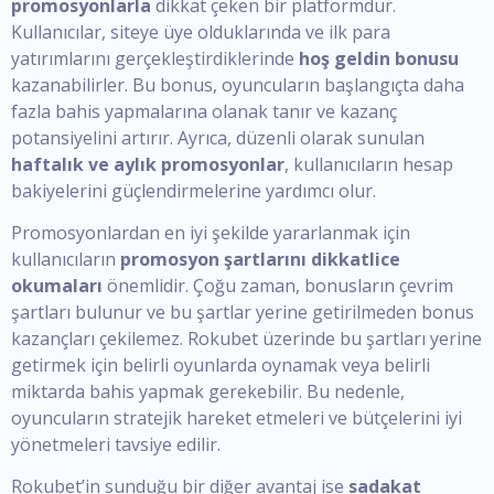
promosyonlarla
dikkat çeken bir platformdur.
Kullanıcılar, siteye üye olduklarında ve ilk para
yatırımlarını gerçekleştirdiklerinde
hoş geldin bonusu
kazanabilirler. Bu bonus, oyuncuların başlangıçta daha
fazla bahis yapmalarına olanak tanır ve kazanç
potansiyelini artırır. Ayrıca, düzenli olarak sunulan
haftalık ve aylık promosyonlar
, kullanıcıların hesap
bakiyelerini güçlendirmelerine yardımcı olur.
Promosyonlardan en iyi şekilde yararlanmak için
kullanıcıların
promosyon şartlarını dikkatlice
okumaları
önemlidir. Çoğu zaman, bonusların çevrim
şartları bulunur ve bu şartlar yerine getirilmeden bonus
kazançları çekilemez. Rokubet üzerinde bu şartları yerine
getirmek için belirli oyunlarda oynamak veya belirli
miktarda bahis yapmak gerekebilir. Bu nedenle,
oyuncuların stratejik hareket etmeleri ve bütçelerini iyi
yönetmeleri tavsiye edilir.
Rokubet’in sunduğu bir diğer avantaj ise
sadakat