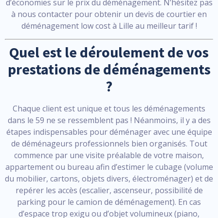
d’économies sur le prix du déménagement. N’hésitez pas
à nous contacter pour obtenir un devis de courtier en
déménagement low cost à Lille au meilleur tarif !
Quel est le déroulement de vos
prestations de déménagements
?
Chaque client est unique et tous les déménagements
dans le 59 ne se ressemblent pas ! Néanmoins, il y a des
étapes indispensables pour déménager avec une équipe
de déménageurs professionnels bien organisés. Tout
commence par une visite préalable de votre maison,
appartement ou bureau afin d’estimer le cubage (volume
du mobilier, cartons, objets divers, électroménager) et de
repérer les accès (escalier, ascenseur, possibilité de
parking pour le camion de déménagement). En cas
d’espace trop exigu ou d’objet volumineux (piano,