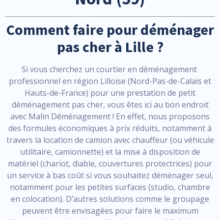
Comment faire pour déménager
pas cher à Lille ?
Si vous cherchez un courtier en déménagement
professionnel en région Lilloise (Nord-Pas-de-Calais et
Hauts-de-France) pour une prestation de petit
déménagement pas cher, vous êtes ici au bon endroit
avec Malin Déménagement ! En effet, nous proposons
des formules économiques à prix réduits, notamment à
travers la location de camion avec chauffeur (ou véhicule
utilitaire, camionnette) et la mise à disposition de
matériel (chariot, diable, couvertures protectrices) pour
un service à bas coût si vous souhaitez déménager seul,
notamment pour les petites surfaces (studio, chambre
en colocation). D’autres solutions comme le groupage
peuvent être envisagées pour faire le maximum