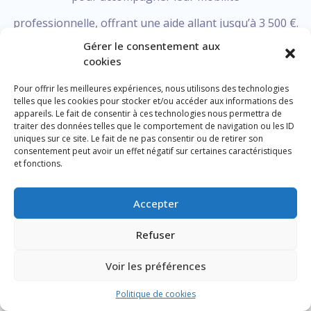
professionnelle, offrant une aide allant jusqu’à 3 500 €.
Enfin, l’aide à l’installation des personnels
Gérer le consentement aux
de l’État (AIP) s’adresse aux agents de la fonction
cookies
publique de l’État. Son montant varie en
fonction de la situation et peut couvrir les dépenses liées
Pour offrir les meilleures expériences, nous utilisons des technologies
telles que les cookies pour stocker et/ou accéder aux informations des
au premier mois de loyer, aux frais
appareils. Le fait de consentir à ces technologies nous permettra de
d’agence, au dépôt de garantie et aux frais de
traiter des données telles que le comportement de navigation ou les ID
déménagement.
uniques sur ce site. Le fait de ne pas consentir ou de retirer son
consentement peut avoir un effet négatif sur certaines caractéristiques
et fonctions.
Faut-il une autorisation de
stationnement pour le camion
Accepter
de déménagement ?
Refuser
Dans la ville de Lille mais également dans d’autres
Voir les préférences
communes Nordistes, il est essentiel de
soumettre une demande d’occupation temporaire de
Politique de cookies
l’espace public pour les déménagements, la