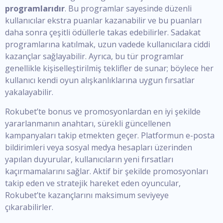
programlarıdır
. Bu programlar sayesinde düzenli
kullanıcılar ekstra puanlar kazanabilir ve bu puanları
daha sonra çeşitli ödüllerle takas edebilirler. Sadakat
programlarına katılmak, uzun vadede kullanıcılara ciddi
kazançlar sağlayabilir. Ayrıca, bu tür programlar
genellikle kişiselleştirilmiş teklifler de sunar; böylece her
kullanıcı kendi oyun alışkanlıklarına uygun fırsatlar
yakalayabilir.
Rokubet’te bonus ve promosyonlardan en iyi şekilde
yararlanmanın anahtarı, sürekli güncellenen
kampanyaları takip etmekten geçer. Platformun e-posta
bildirimleri veya sosyal medya hesapları üzerinden
yapılan duyurular, kullanıcıların yeni fırsatları
kaçırmamalarını sağlar. Aktif bir şekilde promosyonları
takip eden ve stratejik hareket eden oyuncular,
Rokubet’te kazançlarını maksimum seviyeye
çıkarabilirler.