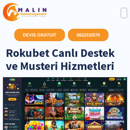
DEVIS GRATUIT
0622332570
Rokubet Canlı Destek
ve Musteri Hizmetleri