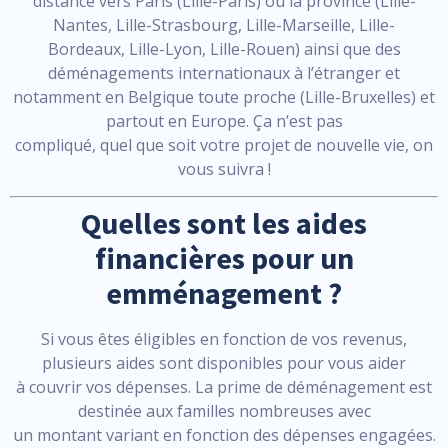
distance vers Paris (Lille-Paris) ou la province (Lille-
Nantes, Lille-Strasbourg, Lille-Marseille, Lille-
Bordeaux, Lille-Lyon, Lille-Rouen) ainsi que des
déménagements internationaux à l’étranger et
notamment en Belgique toute proche (Lille-Bruxelles) et
partout en Europe. Ça n’est pas
compliqué, quel que soit votre projet de nouvelle vie, on
vous suivra !
Quelles sont les aides
financières pour un
emménagement ?
Si vous êtes éligibles en fonction de vos revenus,
plusieurs aides sont disponibles pour vous aider
à couvrir vos dépenses. La prime de déménagement est
destinée aux familles nombreuses avec
un montant variant en fonction des dépenses engagées.