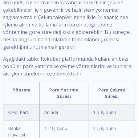
Rokubet, kullanıcılarının kazançlarını hızlı bir şekilde
çekebilmeleri için güvenilir ve hızlı işlem yöntemleri
sağlamaktadır. Çekim talepleri genellikle 24 saat içinde
işleme alınır ve kullanıcıların tercih ettiği ödeme
yöntemine göre süre değişiklik gösterebilir. Bu süreçte,
hesap doğrulama adımlarının tamamlanmış olması
gerektiğini unutmamak gerekir.
Aşağıdaki tablo, Rokubet platformunda kullanılan bazı
popüler para yatırma ve çekme yöntemlerini ve bunlara
ait işlem sürelerini özetlemektedir:
Yöntem
Para Yatırma
Para Çekme
Süresi
Süresi
Kredi Kartı
Anında
1-3 İş Günü
Banka
1-2 İş Günü
2-5 İş Günü
Havalesi