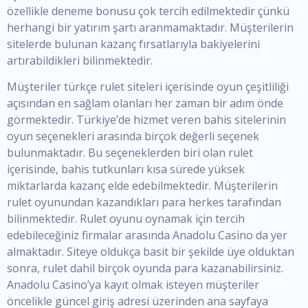
özellikle deneme bonusu çok tercih edilmektedir çünkü
herhangi bir yatırım şartı aranmamaktadır. Müşterilerin
sitelerde bulunan kazanç fırsatlarıyla bakiyelerini
artırabildikleri bilinmektedir.
Müşteriler türkçe rulet siteleri içerisinde oyun çeşitliliği
açısından en sağlam olanları her zaman bir adım önde
görmektedir. Türkiye’de hizmet veren bahis sitelerinin
oyun seçenekleri arasında birçok değerli seçenek
bulunmaktadır. Bu seçeneklerden biri olan rulet
içerisinde, bahis tutkunları kısa sürede yüksek
miktarlarda kazanç elde edebilmektedir. Müşterilerin
rulet oyunundan kazandıkları para herkes tarafından
bilinmektedir. Rulet oyunu oynamak için tercih
edebileceğiniz firmalar arasında Anadolu Casino da yer
almaktadır. Siteye oldukça basit bir şekilde üye olduktan
sonra, rulet dahil birçok oyunda para kazanabilirsiniz.
Anadolu Casino’ya kayıt olmak isteyen müşteriler
öncelikle güncel giriş adresi üzerinden ana sayfaya