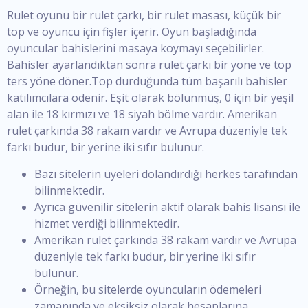
Rulet oyunu bir rulet çarkı, bir rulet masası, küçük bir
top ve oyuncu için fişler içerir. Oyun başladığında
oyuncular bahislerini masaya koymayı seçebilirler.
Bahisler ayarlandıktan sonra rulet çarkı bir yöne ve top
ters yöne döner.Top durduğunda tüm başarılı bahisler
katılımcılara ödenir. Eşit olarak bölünmüş, 0 için bir yeşil
alan ile 18 kırmızı ve 18 siyah bölme vardır. Amerikan
rulet çarkında 38 rakam vardır ve Avrupa düzeniyle tek
farkı budur, bir yerine iki sıfır bulunur.
Bazı sitelerin üyeleri dolandırdığı herkes tarafından
bilinmektedir.
Ayrıca güvenilir sitelerin aktif olarak bahis lisansı ile
hizmet verdiği bilinmektedir.
Amerikan rulet çarkında 38 rakam vardır ve Avrupa
düzeniyle tek farkı budur, bir yerine iki sıfır
bulunur.
Örneğin, bu sitelerde oyuncuların ödemeleri
zamanında ve eksiksiz olarak hesaplarına