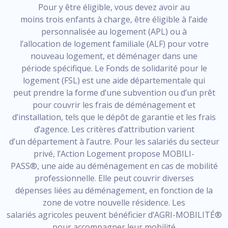
Pour y être éligible, vous devez avoir au
moins trois enfants à charge, être éligible à l’aide
personnalisée au logement (APL) ou à
l’allocation de logement familiale (ALF) pour votre
nouveau logement, et déménager dans une
période spécifique. Le Fonds de solidarité pour le
logement (FSL) est une aide départementale qui
peut prendre la forme d’une subvention ou d’un prêt
pour couvrir les frais de déménagement et
d’installation, tels que le dépôt de garantie et les frais
d’agence. Les critères d’attribution varient
d’un département à l’autre. Pour les salariés du secteur
privé, l’Action Logement propose MOBILI-
PASS®, une aide au déménagement en cas de mobilité
professionnelle. Elle peut couvrir diverses
dépenses liées au déménagement, en fonction de la
zone de votre nouvelle résidence. Les
salariés agricoles peuvent bénéficier d’AGRI-MOBILITÉ®
pour accompagner leur mobilité