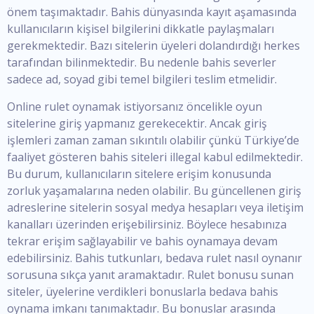
önem taşımaktadır. Bahis dünyasında kayıt aşamasında
kullanıcıların kişisel bilgilerini dikkatle paylaşmaları
gerekmektedir. Bazı sitelerin üyeleri dolandırdığı herkes
tarafından bilinmektedir. Bu nedenle bahis severler
sadece ad, soyad gibi temel bilgileri teslim etmelidir.
Online rulet oynamak istiyorsanız öncelikle oyun
sitelerine giriş yapmanız gerekecektir. Ancak giriş
işlemleri zaman zaman sıkıntılı olabilir çünkü Türkiye’de
faaliyet gösteren bahis siteleri illegal kabul edilmektedir.
Bu durum, kullanıcıların sitelere erişim konusunda
zorluk yaşamalarına neden olabilir. Bu güncellenen giriş
adreslerine sitelerin sosyal medya hesapları veya iletişim
kanalları üzerinden erişebilirsiniz. Böylece hesabınıza
tekrar erişim sağlayabilir ve bahis oynamaya devam
edebilirsiniz. Bahis tutkunları, bedava rulet nasıl oynanır
sorusuna sıkça yanıt aramaktadır. Rulet bonusu sunan
siteler, üyelerine verdikleri bonuslarla bedava bahis
oynama imkanı tanımaktadır. Bu bonuslar arasında