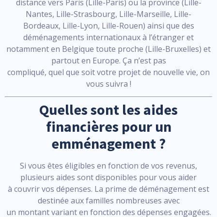
distance vers Paris (Lille-Paris) ou la province (Lille-
Nantes, Lille-Strasbourg, Lille-Marseille, Lille-
Bordeaux, Lille-Lyon, Lille-Rouen) ainsi que des
déménagements internationaux à l’étranger et
notamment en Belgique toute proche (Lille-Bruxelles) et
partout en Europe. Ça n’est pas
compliqué, quel que soit votre projet de nouvelle vie, on
vous suivra !
Quelles sont les aides
financières pour un
emménagement ?
Si vous êtes éligibles en fonction de vos revenus,
plusieurs aides sont disponibles pour vous aider
à couvrir vos dépenses. La prime de déménagement est
destinée aux familles nombreuses avec
un montant variant en fonction des dépenses engagées.