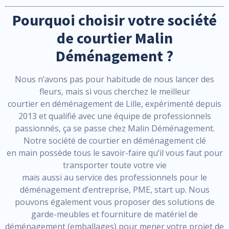
Pourquoi choisir votre société
de courtier Malin
Déménagement ?
Nous n’avons pas pour habitude de nous lancer des
fleurs, mais si vous cherchez le meilleur
courtier en déménagement de Lille, expérimenté depuis
2013 et qualifié avec une équipe de professionnels
passionnés, ça se passe chez Malin Déménagement.
Notre société de courtier en déménagement clé
en main possède tous le savoir-faire qu’il vous faut pour
transporter toute votre vie
mais aussi au service des professionnels pour le
déménagement d’entreprise, PME, start up. Nous
pouvons également vous proposer des solutions de
garde-meubles et fourniture de matériel de
déménagement (emballages) pour mener votre projet de