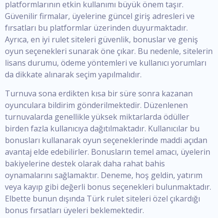
platformlarının etkin kullanımı büyük önem taşır.
Güvenilir firmalar, üyelerine güncel giriş adresleri ve
fırsatları bu platformlar üzerinden duyurmaktadır.
Ayrıca, en iyi rulet siteleri güvenlik, bonuslar ve geniş
oyun seçenekleri sunarak öne çıkar. Bu nedenle, sitelerin
lisans durumu, ödeme yöntemleri ve kullanıcı yorumları
da dikkate alınarak seçim yapılmalıdır.
Turnuva sona erdikten kısa bir süre sonra kazanan
oyunculara bildirim gönderilmektedir. Düzenlenen
turnuvalarda genellikle yüksek miktarlarda ödüller
birden fazla kullanıcıya dağıtılmaktadır. Kullanıcılar bu
bonusları kullanarak oyun seçeneklerinde maddi açıdan
avantaj elde edebilirler. Bonusların temel amacı, üyelerin
bakiyelerine destek olarak daha rahat bahis
oynamalarını sağlamaktır. Deneme, hoş geldin, yatırım
veya kayıp gibi değerli bonus seçenekleri bulunmaktadır.
Elbette bunun dışında Türk rulet siteleri özel çıkardığı
bonus fırsatları üyeleri beklemektedir.