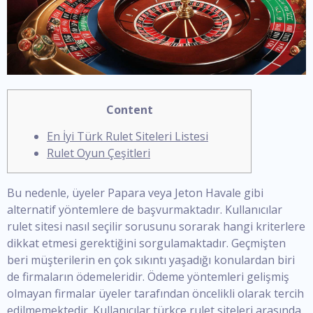
Content
En İyi Türk Rulet Siteleri Listesi
Rulet Oyun Çeşitleri
Bu nedenle, üyeler Papara veya Jeton Havale gibi
alternatif yöntemlere de başvurmaktadır. Kullanıcılar
rulet sitesi nasıl seçilir sorusunu sorarak hangi kriterlere
dikkat etmesi gerektiğini sorgulamaktadır. Geçmişten
beri müşterilerin en çok sıkıntı yaşadığı konulardan biri
de firmaların ödemeleridir. Ödeme yöntemleri gelişmiş
olmayan firmalar üyeler tarafından öncelikli olarak tercih
edilmemektedir. Kullanıcılar türkçe rulet siteleri arasında