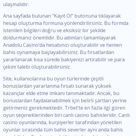
ulaşmalıdır.
Ana sayfada bulunan “Kayıt Ol” butonuna tıklayarak
hesap oluşturma formuna yönlendirilirsiniz. Bu formda
istenilen bilgileri doğru ve eksiksiz bir şekilde
doldurmanız önemlidir. Bu adımları tamamlayarak
Anadolu Casino’da hesabınızı oluşturabilir ve hemen
bahis oynamaya başlayabilirsiniz. Bu fırsatlardan
yararlanarak kısa sürede bakiyenizi artırabilir ve para
çekim talebi oluşturabilirsiniz.
Site, kullanıcılarına bu oyun türlerinde çeşitli
bonuslardan yararlanma fırsatı sunarak yüksek
kazançlar elde etme imkanı tanımaktadır. Ancak, bu
bonuslardan faydalanabilmek için belirli şartları yerine
getirmeniz gerekmektedir. Trbet’te en fazla ilgi gören
oyun seçeneklerinden biri canlı casino bahisleridir. Canlı
casino oyunlarında, kurpiyerler tarafından yönetilen
oyunlar sırasında tüm bahis severler aynı anda bahis