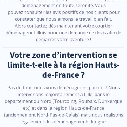
déménagement en toute sérénité. Vous
pouvez consulter les avis positifs de nos clients pour
constater que nous aimons le travail bien fait.
Alors contactez dès maintenant votre courtier
déménageur Lillois pour une demande de devis afin de
démarrer votre aventure !
Votre zone d’intervention se
limite-t-elle à la région Hauts-
de-France ?
Pas du tout, nous vous déménageons partout ! Nous
intervenons majoritairement à Lille, dans le
département du Nord (Tourcoing, Roubaix, Dunkerque
etc) et dans la région Hauts-de-France
(anciennement Nord-Pas-de-Calais) mais nous réalisons
également des déménagements longue