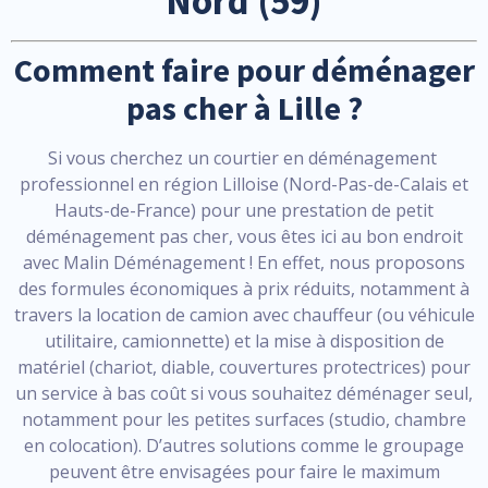
Nord (59)
Comment faire pour déménager
pas cher à Lille ?
Si vous cherchez un courtier en déménagement
professionnel en région Lilloise (Nord-Pas-de-Calais et
Hauts-de-France) pour une prestation de petit
déménagement pas cher, vous êtes ici au bon endroit
avec Malin Déménagement ! En effet, nous proposons
des formules économiques à prix réduits, notamment à
travers la location de camion avec chauffeur (ou véhicule
utilitaire, camionnette) et la mise à disposition de
matériel (chariot, diable, couvertures protectrices) pour
un service à bas coût si vous souhaitez déménager seul,
notamment pour les petites surfaces (studio, chambre
en colocation). D’autres solutions comme le groupage
peuvent être envisagées pour faire le maximum