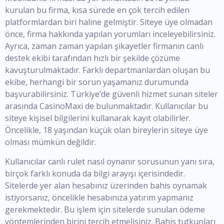
kurulan bu firma, kısa sürede en çok tercih edilen
platformlardan biri haline gelmiştir. Siteye üye olmadan
önce, firma hakkında yapılan yorumları inceleyebilirsiniz.
Ayrıca, zaman zaman yapılan şikayetler firmanın canlı
destek ekibi tarafından hızlı bir şekilde çözüme
kavuşturulmaktadır. Farklı departmanlardan oluşan bu
ekibe, herhangi bir sorun yaşamanız durumunda
başvurabilirsiniz. Türkiye’de güvenli hizmet sunan siteler
arasında CasinoMaxi de bulunmaktadır. Kullanıcılar bu
siteye kişisel bilgilerini kullanarak kayıt olabilirler.
Öncelikle, 18 yaşından küçük olan bireylerin siteye üye
olması mümkün değildir.
Kullanıcılar canlı rulet nasıl oynanır sorusunun yanı sıra,
birçok farklı konuda da bilgi arayışı içerisindedir.
Sitelerde yer alan hesabınız üzerinden bahis oynamak
istiyorsanız, öncelikle hesabınıza yatırım yapmanız
gerekmektedir. Bu işlem için sitelerde sunulan ödeme
yöntemlerinden birini tercih etmelisiniz. Bahis tutkunları