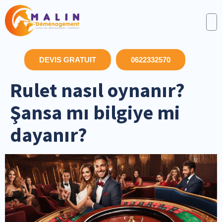
DEVIS GRATUIT
0622332570
Rulet nasıl oynanır?
Şansa mı bilgiye mi
dayanır?