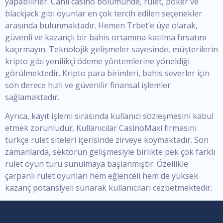
yapabilirler. Canlı casino bölümünde, rulet, poker ve
blackjack gibi oyunlar en çok tercih edilen seçenekler
arasında bulunmaktadır. Hemen Trbet’e üye olarak,
güvenli ve kazançlı bir bahis ortamına katılma fırsatını
kaçırmayın. Teknolojik gelişmeler sayesinde, müşterilerin
kripto gibi yenilikçi ödeme yöntemlerine yöneldiği
görülmektedir. Kripto para birimleri, bahis severler için
son derece hızlı ve güvenilir finansal işlemler
sağlamaktadır.
Ayrıca, kayıt işlemi sırasında kullanıcı sözleşmesini kabul
etmek zorunludur. Kullanıcılar CasinoMaxi firmasını
türkçe rulet siteleri içerisinde zirveye koymaktadır. Son
zamanlarda, sektörün gelişmesiyle birlikte pek çok farklı
rulet oyun türü sunulmaya başlanmıştır. Özellikle
çarpanlı rulet oyunları hem eğlenceli hem de yüksek
kazanç potansiyeli sunarak kullanıcıları cezbetmektedir.