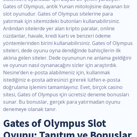
Gates of Olympus, antik Yunan mitolojisine dayanan bir
slot oyunudur. Gates of Olympus sitelerine para
yatırmak için sitemizdeki butonları kullanabilirsiniz.
Ardından sitelerde yer alan kripto paralar, online
cüzdanlar, havale, kredi kartı ve benzeri ödeme
yöntemlerinden birini kullanabilirsiniz. Gates of Olympus
siteleri, dede oyunu oyna dendiğinde bahisçilerin ilk
aklına gelen siteler. Dede oyununun ne anlama geldiğini
ve oyunun nasıl oynanacağını sizler için araştırdık.
Nesine’den e-posta alabilmeniz için, kullanmak
istediğiniz e-posta adresinizi girerek lütfen e-posta
doğrulama işlemini tamamlayınız. Evet, birçok casino
sitesi, Gates of Olympus için ücretsiz deneme bonusları
sunar. Bu bonuslar, gerçek para yatırmadan oyunu
denemeye olanak tanır.
Gates of Olympus Slot
Oyunu: Tanıtım ve Bonuslar