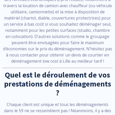
travers la location de camion avec chauffeur (ou véhicule
utilitaire, camionnette) et la mise à disposition de
matériel (chariot, diable, couvertures protectrices) pour
un service à bas coût si vous souhaitez déménager seul,
notamment pour les petites surfaces (studio, chambre
en colocation). D’autres solutions comme le groupage
peuvent être envisagées pour faire le maximum
d’économies sur le prix du déménagement. N’hésitez pas
à nous contacter pour obtenir un devis de courtier en
déménagement low cost à Lille au meilleur tarif !
Quel est le déroulement de vos
prestations de déménagements
?
Chaque client est unique et tous les déménagements
dans le 59 ne se ressemblent pas ! Néanmoins, il y a des