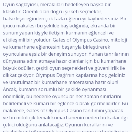
Oyun sağlayıcısı, meraklıları hedefleyen başka bir
klasiktir. Önemli olan doğru şirketi seçmektir,
halsizleşeceğinden çok fazla eğlenceyi kaybedersiniz. Bir
ipucu makalesi bu şekilde başladığında, ekranda bir
sunum yapan kişiyle iletişim kurmanın eğlenceli ve
etkileşimli bir yoludur. Gates of Olympus Casino, mitoloji
ve kumarhane eğlencesini başarıyla birleştirerek
oyunculara eşsiz bir deneyim sunuyor. Yunan tanrılarının
dünyasına adım atmaya hazır olanlar için bu kumarhane,
büyük ödüller, çeşitli oyun seçenekleri ve güvenilirlik ile
dikkat çekiyor. Olympus Dağı’nın kapılarına hoş geldiniz
ve unutulmaz bir kumarhane macerasına hazır olun!
Ancak, kumarın sorumlu bir şekilde oynanması
önemlidir, bu nedenle oyuncular her zaman sınırlarını
belirlemeli ve kumarı bir eğlence olarak görmelidirler. Bu
makalede, Gates of Olympus Casino tanıtımını yapacak
ve bu mitolojik temalı kumarhanenin neden bu kadar ilgi
çekici olduğunu anlatacağız. Oyunun kurallarını ve
stratejilerini öğrenerek kazanma şansınızı artırabilirsiniz.