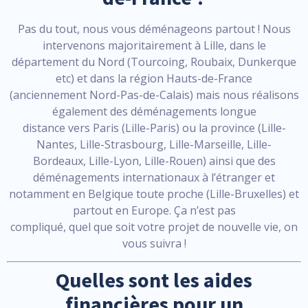
Pas du tout, nous vous déménageons partout ! Nous
intervenons majoritairement à Lille, dans le
département du Nord (Tourcoing, Roubaix, Dunkerque
etc) et dans la région Hauts-de-France
(anciennement Nord-Pas-de-Calais) mais nous réalisons
également des déménagements longue
distance vers Paris (Lille-Paris) ou la province (Lille-
Nantes, Lille-Strasbourg, Lille-Marseille, Lille-
Bordeaux, Lille-Lyon, Lille-Rouen) ainsi que des
déménagements internationaux à l’étranger et
notamment en Belgique toute proche (Lille-Bruxelles) et
partout en Europe. Ça n’est pas
compliqué, quel que soit votre projet de nouvelle vie, on
vous suivra !
Quelles sont les aides
financières pour un