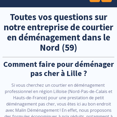
Toutes vos questions sur
notre entreprise de courtier
en déménagement dans le
Nord (59)
Comment faire pour déménager
pas cher à Lille ?
Si vous cherchez un courtier en déménagement
professionnel en région Lilloise (Nord-Pas-de-Calais et
Hauts-de-France) pour une prestation de petit
déménagement pas cher, vous êtes ici au bon endroit
avec Malin Déménagement ! En effet, nous proposons
des formules économiques à prix réduits, notamment à