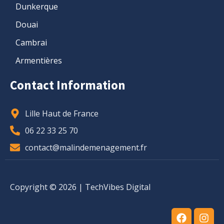
Dunkerque
Douai
Cambrai
Armentières
Contact Information
Lille Haut de France
06 22 33 25 70
contact@malindemenagement.fr
Copyright © 2026 |
TechVibes Digital