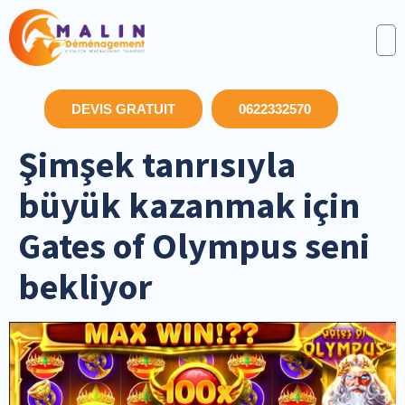
DEVIS GRATUIT
0622332570
Şimşek tanrısıyla
büyük kazanmak için
Gates of Olympus seni
bekliyor