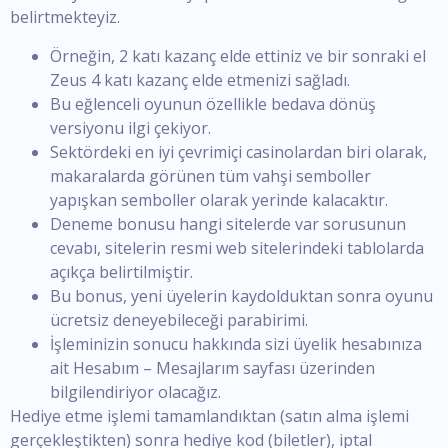
belirtmekteyiz.
Örneğin, 2 katı kazanç elde ettiniz ve bir sonraki el
Zeus 4 katı kazanç elde etmenizi sağladı.
Bu eğlenceli oyunun özellikle bedava dönüş
versiyonu ilgi çekiyor.
Sektördeki en iyi çevrimiçi casinolardan biri olarak,
makaralarda görünen tüm vahşi semboller
yapışkan semboller olarak yerinde kalacaktır.
Deneme bonusu hangi sitelerde var sorusunun
cevabı, sitelerin resmi web sitelerindeki tablolarda
açıkça belirtilmiştir.
Bu bonus, yeni üyelerin kaydolduktan sonra oyunu
ücretsiz deneyebileceği parabirimi.
İşleminizin sonucu hakkında sizi üyelik hesabınıza
ait Hesabım – Mesajlarım sayfası üzerinden
bilgilendiriyor olacağız.
Hediye etme işlemi tamamlandıktan (satın alma işlemi
gerçekleştikten) sonra hediye kod (biletler), iptal