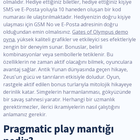
olmalıdır. Hediye ettiğiniz biletler, hediye ettiğiniz kişiye
SMS ve E-Posta yoluyla 10 haneden oluşan bir kod
numarası ile ulaştırılmaktadır. Hediyenizin doğru kişiye
ulaşması için GSM No ve E-Posta adresinin doğru
olduğundan emin olmalısınız.
Gates of Olympus demo
oyna
, yüksek kaliteli grafikler ve etkileyici ses efektleriyle
zengin bir deneyim sunar. Bonuslar, belirli
kombinasyonlar veya sembollerle tetiklenir. Bu
özelliklerin ne zaman aktif olacağını bilmek, oyunculara
avantaj sağlar. Antik Yunan dünyasında geçen hikaye,
Zeus’un gücü ve tanrıların etkisiyle doludur. Oyun,
rastgele aktif edilen bonus turlarıyla mitolojik hikayeye
derinlik katar. Simgelerin harmanlanması, gökyüzünde
bir savaş sahnesi yaratır. Herhangi bir uzmanlık
gerektirmezler, ilerici ikramiyelerin nasıl çalıştığını
anlamanız gerekir.
Pragmatic play mantığı