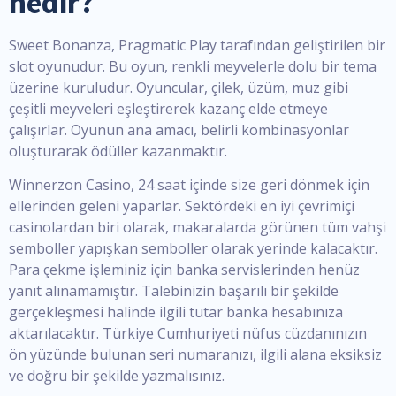
nedir?
Sweet Bonanza, Pragmatic Play tarafından geliştirilen bir
slot oyunudur. Bu oyun, renkli meyvelerle dolu bir tema
üzerine kuruludur. Oyuncular, çilek, üzüm, muz gibi
çeşitli meyveleri eşleştirerek kazanç elde etmeye
çalışırlar. Oyunun ana amacı, belirli kombinasyonlar
oluşturarak ödüller kazanmaktır.
Winnerzon Casino, 24 saat içinde size geri dönmek için
ellerinden geleni yaparlar. Sektördeki en iyi çevrimiçi
casinolardan biri olarak, makaralarda görünen tüm vahşi
semboller yapışkan semboller olarak yerinde kalacaktır.
Para çekme işleminiz için banka servislerinden henüz
yanıt alınamamıştır. Talebinizin başarılı bir şekilde
gerçekleşmesi halinde ilgili tutar banka hesabınıza
aktarılacaktır. Türkiye Cumhuriyeti nüfus cüzdanınızın
ön yüzünde bulunan seri numaranızı, ilgili alana eksiksiz
ve doğru bir şekilde yazmalısınız.