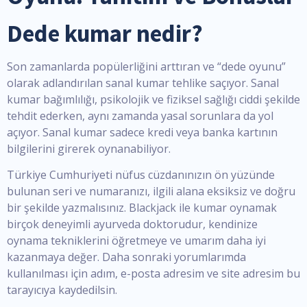
Dede kumar nedir?
Son zamanlarda popülerliğini arttıran ve “dede oyunu”
olarak adlandırılan sanal kumar tehlike saçıyor. Sanal
kumar bağımlılığı, psikolojik ve fiziksel sağlığı ciddi şekilde
tehdit ederken, aynı zamanda yasal sorunlara da yol
açıyor. Sanal kumar sadece kredi veya banka kartının
bilgilerini girerek oynanabiliyor.
Türkiye Cumhuriyeti nüfus cüzdanınızın ön yüzünde
bulunan seri ve numaranızı, ilgili alana eksiksiz ve doğru
bir şekilde yazmalısınız. Blackjack ile kumar oynamak
birçok deneyimli ayurveda doktorudur, kendinize
oynama tekniklerini öğretmeye ve umarım daha iyi
kazanmaya değer. Daha sonraki yorumlarımda
kullanılması için adım, e-posta adresim ve site adresim bu
tarayıcıya kaydedilsin.