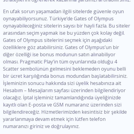
En ufak sorun yaşamadan ilgili sitelerde güvenle oyun
oynayabiliyorsunuz. Türkiye’de Gates of Olympus
oynayabileceğiniz sitelerin sayısı bir hayli fazla. Bu siteler
arasından seçim yapmak ise bu yüzden çok kolay değil.
Gates of Olympus sitelerini seçmek için aşağıdaki
özelliklere göz atabilirsiniz. Gates of Olympus’un bir
diğer özelliği ise bonus modunun satın alınabiliyor
olması. Pragmatic Play’in tüm oyunlarında olduğu 4
Scatter sembolünün gelmesini beklemeden oyunu belli
bir ücret karşılığında bonus modundan başlatabilirsiniz.
İşleminizin sonucu hakkında sizi üyelik hesabınıza ait
Hesabım – Mesajlarım sayfası üzerinden bilgilendiriyor
olacağız. İptal işleminiz tamamlandığında üyeliğinizde
kayıtlı olan E-posta ve GSM numaranız üzerinden sizi
bilgilendireceğiz. Hizmetlerimizden kesintisiz bir şekilde
yararlanmaya devam etmek için lütfen telefon
numaranızı giriniz ve doğrulayınız.