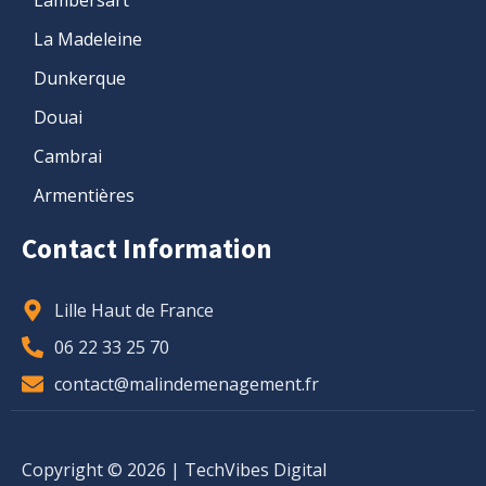
La Madeleine
Dunkerque
Douai
Cambrai
Armentières
Contact Information
Lille Haut de France
06 22 33 25 70
contact@malindemenagement.fr
Copyright © 2026 |
TechVibes Digital