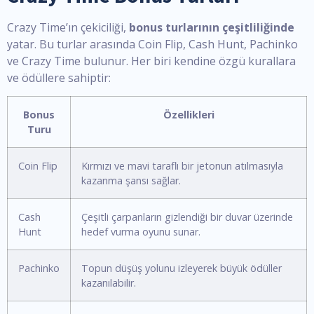
Crazy Time’ın çekiciliği,
bonus turlarının çeşitliliğinde
yatar. Bu turlar arasında Coin Flip, Cash Hunt, Pachinko
ve Crazy Time bulunur. Her biri kendine özgü kurallara
ve ödüllere sahiptir:
Bonus
Özellikleri
Turu
Coin Flip
Kırmızı ve mavi taraflı bir jetonun atılmasıyla
kazanma şansı sağlar.
Cash
Çeşitli çarpanların gizlendiği bir duvar üzerinde
Hunt
hedef vurma oyunu sunar.
Pachinko
Topun düşüş yolunu izleyerek büyük ödüller
kazanılabilir.