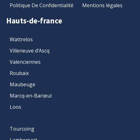
Politique De Confidentialité
Mentions légales
Hauts-de-france
Wattrelos
Villeneuve d’Ascq
Valenciennes
Roubaix
Maubeuge
Marcq-en-Barœul
Loos
Tourcoing
Lambersart