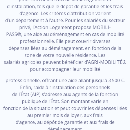
d’installation, tels que le dépôt de garantie et les frais
d’agence. Les critères d’attribution varient
d’un département à l’autre. Pour les salariés du secteur
privé, l’Action Logement propose MOBILI-
PASS®, une aide au déménagement en cas de mobilité
professionnelle. Elle peut couvrir diverses
dépenses liées au déménagement, en fonction de la
zone de votre nouvelle résidence. Les
salariés agricoles peuvent bénéficier d’AGRI-MOBILITÉ®
pour accompagner leur mobilité
professionnelle, offrant une aide allant jusqu’à 3 500 €.
Enfin, l’aide à l’installation des personnels
de l’État (AIP) s’adresse aux agents de la fonction
publique de l’État. Son montant varie en
fonction de la situation et peut couvrir les dépenses liées
au premier mois de loyer, aux frais
d’agence, au dépôt de garantie et aux frais de
déménagement.