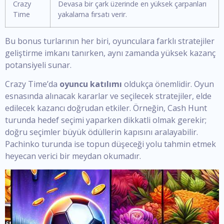
Crazy
Devasa bir çark üzerinde en yüksek çarpanları
Time
yakalama fırsatı verir.
Bu bonus turlarının her biri, oyunculara farklı stratejiler
geliştirme imkanı tanırken, aynı zamanda yüksek kazanç
potansiyeli sunar.
Crazy Time’da
oyuncu katılımı
oldukça önemlidir. Oyun
esnasında alınacak kararlar ve seçilecek stratejiler, elde
edilecek kazancı doğrudan etkiler. Örneğin, Cash Hunt
turunda hedef seçimi yaparken dikkatli olmak gerekir;
doğru seçimler büyük ödüllerin kapısını aralayabilir.
Pachinko turunda ise topun düşeceği yolu tahmin etmek
heyecan verici bir meydan okumadır.