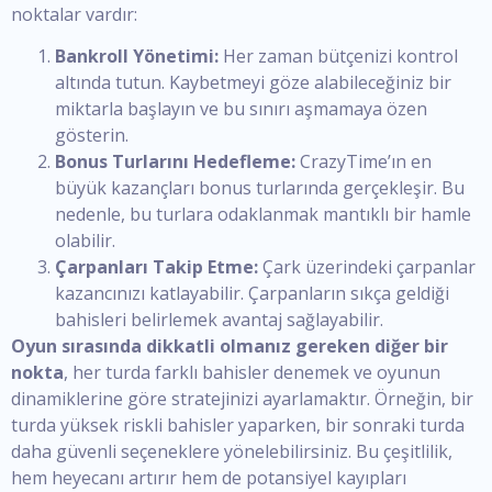
noktalar vardır:
Bankroll Yönetimi:
Her zaman bütçenizi kontrol
altında tutun. Kaybetmeyi göze alabileceğiniz bir
miktarla başlayın ve bu sınırı aşmamaya özen
gösterin.
Bonus Turlarını Hedefleme:
CrazyTime’ın en
büyük kazançları bonus turlarında gerçekleşir. Bu
nedenle, bu turlara odaklanmak mantıklı bir hamle
olabilir.
Çarpanları Takip Etme:
Çark üzerindeki çarpanlar
kazancınızı katlayabilir. Çarpanların sıkça geldiği
bahisleri belirlemek avantaj sağlayabilir.
Oyun sırasında dikkatli olmanız gereken diğer bir
nokta
, her turda farklı bahisler denemek ve oyunun
dinamiklerine göre stratejinizi ayarlamaktır. Örneğin, bir
turda yüksek riskli bahisler yaparken, bir sonraki turda
daha güvenli seçeneklere yönelebilirsiniz. Bu çeşitlilik,
hem heyecanı artırır hem de potansiyel kayıpları