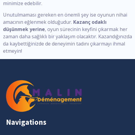
minimize edebilir.
Unutulmaması gereken en önemli şey ise oyunun nihai
amacının eğlenmek olduğudur.
Kazanç odaklı
düşünmek yerine
, oyun sürecinin keyfini çıkarmak her
zaman daha sağlıklı bir yaklaşım olacaktır. Kazandığınızda
da kaybettiğinizde de deneyimin tadını çıkarmayı ihmal
etmeyin!
Navigations