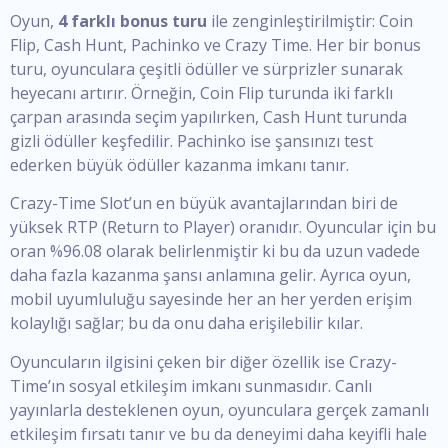
Oyun,
4 farklı bonus turu
ile zenginleştirilmiştir: Coin
Flip, Cash Hunt, Pachinko ve Crazy Time. Her bir bonus
turu, oyunculara çeşitli ödüller ve sürprizler sunarak
heyecanı artırır. Örneğin, Coin Flip turunda iki farklı
çarpan arasında seçim yapılırken, Cash Hunt turunda
gizli ödüller keşfedilir. Pachinko ise şansınızı test
ederken büyük ödüller kazanma imkanı tanır.
Crazy-Time Slot’un en büyük avantajlarından biri de
yüksek RTP (Return to Player) oranıdır. Oyuncular için bu
oran %96.08 olarak belirlenmiştir ki bu da uzun vadede
daha fazla kazanma şansı anlamına gelir. Ayrıca oyun,
mobil uyumluluğu sayesinde her an her yerden erişim
kolaylığı sağlar; bu da onu daha erişilebilir kılar.
Oyuncuların ilgisini çeken bir diğer özellik ise Crazy-
Time’ın sosyal etkileşim imkanı sunmasıdır. Canlı
yayınlarla desteklenen oyun, oyunculara gerçek zamanlı
etkileşim fırsatı tanır ve bu da deneyimi daha keyifli hale