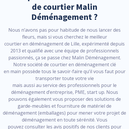
de courtier Malin
Déménagement ?
Nous n’avons pas pour habitude de nous lancer des
fleurs, mais si vous cherchez le meilleur
courtier en déménagement de Lille, expérimenté depuis
2013 et qualifié avec une équipe de professionnels
passionnés, ça se passe chez Malin Déménagement.
Notre société de courtier en déménagement clé
en main possède tous le savoir-faire qu’il vous faut pour
transporter toute votre vie
mais aussi au service des professionnels pour le
déménagement d’entreprise, PME, start up. Nous
pouvons également vous proposer des solutions de
garde-meubles et fourniture de matériel de
déménagement (emballages) pour mener votre projet de
déménagement en toute sérénité. Vous
pouvez consulter les avis positifs de nos clients pour