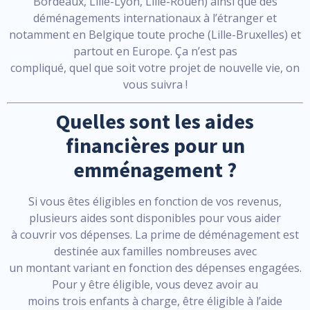
Bordeaux, Lille-Lyon, Lille-Rouen) ainsi que des
déménagements internationaux à l’étranger et
notamment en Belgique toute proche (Lille-Bruxelles) et
partout en Europe. Ça n’est pas
compliqué, quel que soit votre projet de nouvelle vie, on
vous suivra !
Quelles sont les aides
financières pour un
emménagement ?
Si vous êtes éligibles en fonction de vos revenus,
plusieurs aides sont disponibles pour vous aider
à couvrir vos dépenses. La prime de déménagement est
destinée aux familles nombreuses avec
un montant variant en fonction des dépenses engagées.
Pour y être éligible, vous devez avoir au
moins trois enfants à charge, être éligible à l’aide