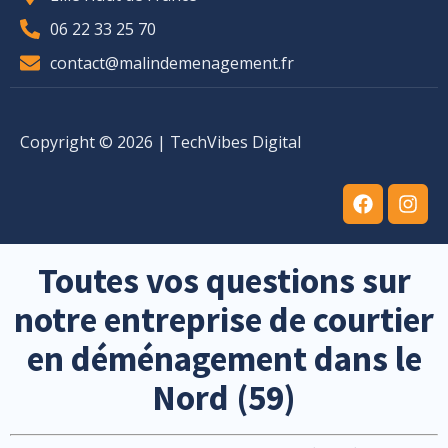
06 22 33 25 70
contact@malindemenagement.fr
Copyright © 2026 |
TechVibes Digital
Toutes vos questions sur
notre entreprise de courtier
en déménagement dans le
Nord (59)