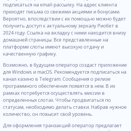
подписаться на email-рассылку. На адрес клиента
приходят письма со свежими акциями и бонусами.
Вероятно, впоследствии с их помощью можно будет
получить доступ к актуальному зеркалу Риобет в
2024 году. Ссылка на вкладку с ними находится внизу
домашней страницы. Все представленные на
платформе слоты имеют высокую отдачу и
качественную графику.
Возможно, в будущем оператор создаст приложение
для Windows и macOS. Рекомендуется подписаться на
канал казино в Telegram. Сообщения о релизе
программного обеспечения появятся в нем. В их
рамках потребуется осуществлять миссии в
определенных слотах. Чтобы продвигаться по
статусам, необходимо делать ставки. Набрав нужное
количество, он повысит свой уровень.
Для оформления транзакций оператор предлагает