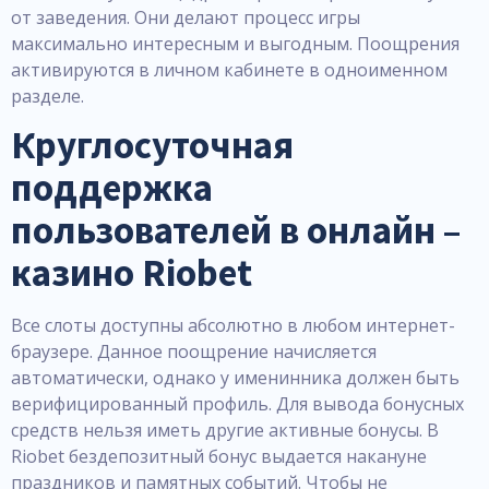
от заведения. Они делают процесс игры
максимально интересным и выгодным. Поощрения
активируются в личном кабинете в одноименном
разделе.
Круглосуточная
поддержка
пользователей в онлайн –
казино Riobet
Все слоты доступны абсолютно в любом интернет-
браузере. Данное поощрение начисляется
автоматически, однако у именинника должен быть
верифицированный профиль. Для вывода бонусных
средств нельзя иметь другие активные бонусы. В
Riobet бездепозитный бонус выдается накануне
праздников и памятных событий. Чтобы не