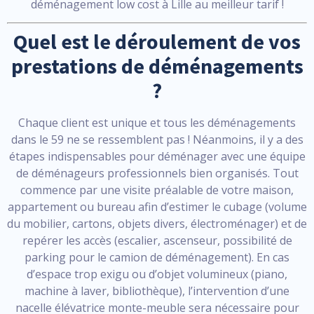
déménagement low cost à Lille au meilleur tarif !
Quel est le déroulement de vos
prestations de déménagements
?
Chaque client est unique et tous les déménagements
dans le 59 ne se ressemblent pas ! Néanmoins, il y a des
étapes indispensables pour déménager avec une équipe
de déménageurs professionnels bien organisés. Tout
commence par une visite préalable de votre maison,
appartement ou bureau afin d’estimer le cubage (volume
du mobilier, cartons, objets divers, électroménager) et de
repérer les accès (escalier, ascenseur, possibilité de
parking pour le camion de déménagement). En cas
d’espace trop exigu ou d’objet volumineux (piano,
machine à laver, bibliothèque), l’intervention d’une
nacelle élévatrice monte-meuble sera nécessaire pour