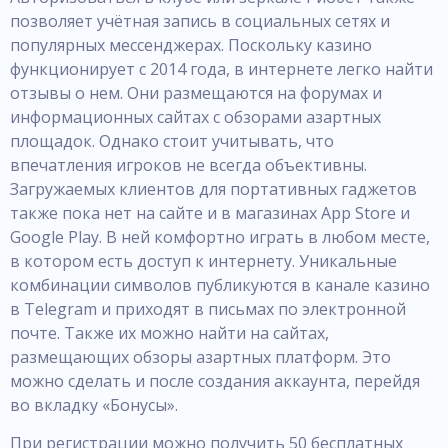
позволяет учётная запись в социальных сетях и
популярных мессенджерах. Поскольку казино
функционирует с 2014 года, в интернете легко найти
отзывы о нем. Они размещаются на форумах и
информационных сайтах с обзорами азартных
площадок. Однако стоит учитывать, что
впечатления игроков не всегда объективны.
Загружаемых клиентов для портативных гаджетов
также пока нет на сайте и в магазинах App Store и
Google Play. В ней комфортно играть в любом месте,
в котором есть доступ к интернету. Уникальные
комбинации символов публикуются в канале казино
в Telegram и приходят в письмах по электронной
почте. Также их можно найти на сайтах,
размещающих обзоры азартных платформ. Это
можно сделать и после создания аккаунта, перейдя
во вкладку «Бонусы».
При регистрации можно получить 50 бесплатных