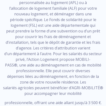
personnalisée au logement (APL) ou à
l’allocation de logement familiale (ALF) pour votre
nouveau logement, et déménager dans une
période spécifique. Le Fonds de solidarité pour le
logement (FSL) est une aide départementale qui
peut prendre la forme d’une subvention ou d’un prêt
pour couvrir les frais de déménagement et
d’installation, tels que le dépôt de garantie et les frais
d’agence. Les critères d’attribution varient
d’un département à l’autre. Pour les salariés du secteur
privé, l’Action Logement propose MOBILI-
PASS®, une aide au déménagement en cas de mobilité
professionnelle. Elle peut couvrir diverses
dépenses liées au déménagement, en fonction de la
zone de votre nouvelle résidence. Les
salariés agricoles peuvent bénéficier d’AGRI-MOBILITÉ®
pour accompagner leur mobilité
professionnelle, offrant une aide allant jusqu’à 3 500 €.