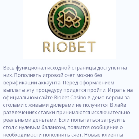
Весь функционал исходной страницы доступен на
них. Пополнять игровой счет можно без
верификации аккаунта. Перед оформлением
выплаты эту процедуру придется пройти. Играть на
официальном сайте Riobet Casino в демо версии за
столами с живыми дилерами не получится. В лайв
развлечениях ставки принимаются исключительно
реальными деньгами. Если попытаться загрузить
стол с нулевым балансом, появится сообщение о
необходимости пополнить счет. Новые клиенты