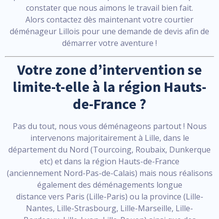
constater que nous aimons le travail bien fait.
Alors contactez dès maintenant votre courtier
déménageur Lillois pour une demande de devis afin de
démarrer votre aventure !
Votre zone d’intervention se
limite-t-elle à la région Hauts-
de-France ?
Pas du tout, nous vous déménageons partout ! Nous
intervenons majoritairement à Lille, dans le
département du Nord (Tourcoing, Roubaix, Dunkerque
etc) et dans la région Hauts-de-France
(anciennement Nord-Pas-de-Calais) mais nous réalisons
également des déménagements longue
distance vers Paris (Lille-Paris) ou la province (Lille-
Nantes, Lille-Strasbourg, Lille-Marseille, Lille-