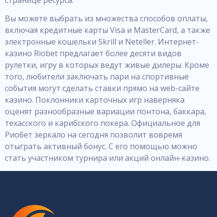
Вы можете выбрать из множества способов оплаты,
включая кредитные карты Visa и MasterCard, а также
электронные кошельки Skrill и Neteller. Интернет-
казино Riobet предлагает более десяти видов
рулетки, игру в которых ведут живые дилеры. Кроме
того, любители заключать пари на спортивные
события могут сделать ставки прямо на web-сайте
казино. Поклонники карточных игр наверняка
оценят разнообразные вариации понтона, баккара,
техасского и карибского покера. Официальное для
Риобет зеркало на сегодня позволит вовремя
отыграть активный бонус. С его помощью можно
стать участником турнира или акций онлайн-казино.