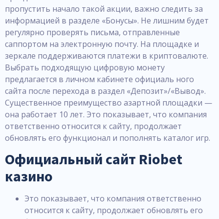
пропустить начало такой акции, важно следить за
информацией в разделе «Бонусы». Не лишним будет
регулярно проверять письма, отправленные
саппортом на электронную почту. На площадке и
зеркале поддерживаются платежи в криптовалюте.
Выбрать подходящую цифровую монету
предлагается в личном кабинете официаль ного
сайта после перехода в раздел «Депозит»/«Вывод».
Существенное преимущество азартной площадки —
она работает 10 лет. Это показывает, что компания
ответственно относится к сайту, продолжает
обновлять его функционал и пополнять каталог игр.
Официальный сайт Riobet
казино
Это показывает, что компания ответственно
относится к сайту, продолжает обновлять его