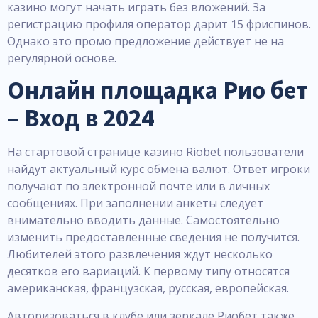
казино могут начать играть без вложений. За
регистрацию профиля оператор дарит 15 фриспинов.
Однако это промо предложение действует не на
регулярной основе.
Онлайн площадка Рио бет
– Вход в 2024
На стартовой странице казино Riobet пользователи
найдут актуальный курс обмена валют. Ответ игроки
получают по электронной почте или в личных
сообщениях. При заполнении анкеты следует
внимательно вводить данные. Самостоятельно
изменить предоставленные сведения не получится.
Любителей этого развлечения ждут несколько
десятков его вариаций. К первому типу относятся
американская, французская, русская, европейская.
Авторизоваться в клубе или зеркале Риобет также