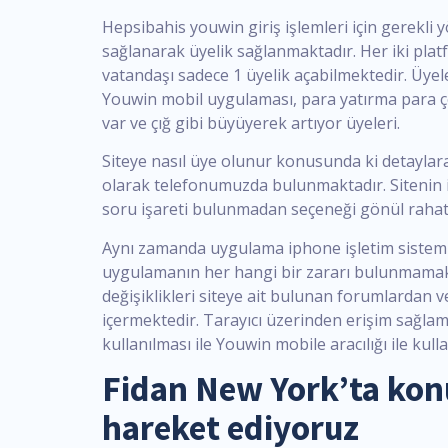
Hepsibahis youwin giriş işlemleri için gerekli 
sağlanarak üyelik sağlanmaktadır. Her iki pl
vatandaşı sadece 1 üyelik açabilmektedir. Üyele
Youwin mobil uygulaması, para yatırma para çekm
var ve çığ gibi büyüyerek artıyor üyeleri.
Siteye nasıl üye olunur konusunda ki detaylara 
olarak telefonumuzda bulunmaktadır. Sitenin i
soru işareti bulunmadan seçeneği gönül rahatlığ
Aynı zamanda uygulama iphone işletim sistemi i
uygulamanın her hangi bir zararı bulunmamakta
değişiklikleri siteye ait bulunan forumlardan 
içermektedir. Tarayıcı üzerinden erişim sağla
kullanılması ile Youwin mobile aracılığı ile kul
Fidan New York’ta kon
hareket ediyoruz