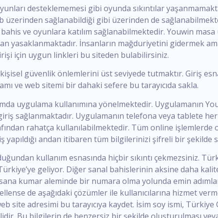
 oyunları desteklememesi gibi oyunda sıkıntılar yaşanmamaktad
eb üzerinden sağlanabildiği gibi üzerinden de sağlanabilmek
e bahis ve oyunlara katılım sağlanabilmektedir. Youwin masa üs
n yasaklanmaktadır. İnsanların mağduriyetini gidermek amacı
şi için uygun linkleri bu siteden bulabilirsiniz.
n kişisel güvenlik önlemlerini üst seviyede tutmaktır. Giriş e
amı ve web sitemi bir dahaki sefere bu tarayıcıda sakla.
nlamda uygulama kullanımına yönelmektedir. Uygulamanın Youwin
iriş sağlanmaktadır. Uygulamanın telefona veya tablete he
afından rahatça kullanılabilmektedir. Tüm online işlemlerde o
apıldığı andan itibaren tüm bilgilerinizi şifreli bir şekilde s
uğundan kullanım esnasında hiçbir sıkıntı çekmezsiniz. Türk
rkiye’ye geliyor. Diğer sanal bahislerinin aksine daha kalitel
ana kumar aleminde bir numara olma yolunda emin adımlar
gellense de aşağıdaki çözümler ile kullanıcılarına hizmet ver
eb site adresimi bu tarayıcıya kaydet. İsim soy ismi, Türki
ilmelidir. Bu bilgilerin de benzersiz bir şekilde oluşturulması v