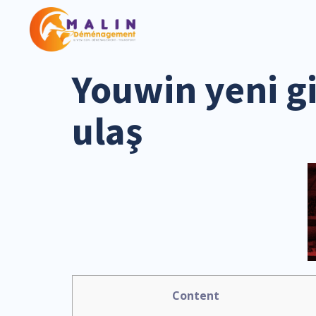
Youwin yeni gi
ulaş
Content