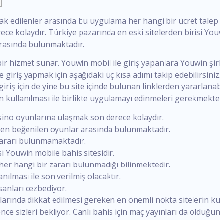
rak edilenler arasında bu uygulama her hangi bir ücret tale
ce kolaydır. Türkiye pazarında en eski sitelerden birisi You
arasında bulunmaktadır.
i bir hizmet sunar. Youwin mobil ile giriş yapanlara Youwin 
giriş yapmak için aşağıdaki üç kısa adımı takip edebilirsiniz.
giriş için de yine bu site içinde bulunan linklerden yararlan
n kullanılması ile birlikte uygulamayı edinmeleri gerekmekted
sino oyunlarına ulaşmak son derece kolaydır.
e en beğenilen oyunlar arasında bulunmaktadır.
zararı bulunmamaktadır.
i Youwin mobile bahis sitesidir.
 her hangi bir zararı bulunmadığı bilinmektedir.
ılması ile son verilmiş olacaktır.
sanları cezbediyor.
arında dikkat edilmesi gereken en önemli nokta sitelerin kull
ence sizleri bekliyor. Canlı bahis için maç yayınları da oldu