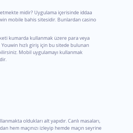
p etmekte midir? Uygulama içerisinde iddaa
win mobile bahis sitesidir. Bunlardan casino
şirketi kumarda kullanmak üzere para veya
 Youwin hızlı giriş için bu sitede bulunan
abilirsiniz. Mobil uygulamayı kullanmak
ir.
anmakta oldukları alt yapıdır. Canlı masaları,
ğundan hem maçınızı izleyip hemde maçın seyrine