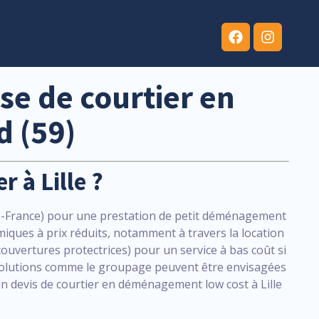
se de courtier en
 (59)
 à Lille ?
de-France) pour une prestation de petit déménagement
ques à prix réduits, notamment à travers la location
 couvertures protectrices) pour un service à bas coût si
 solutions comme le groupage peuvent être envisagées
n devis de courtier en déménagement low cost à Lille