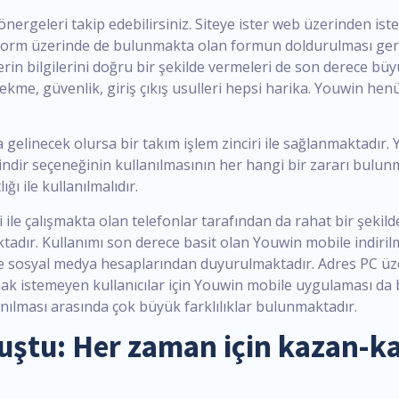
yönergeleri takip edebilirsiniz. Siteye ister web üzerinden 
atform üzerinde de bulunmakta olan formun doldurulması ge
rin bilgilerini doğru bir şekilde vermeleri de son derece bü
e, güvenlik, giriş çıkış usulleri hepsi harika. Youwin henüz 
gelinecek olursa bir takım işlem zinciri ile sağlanmaktadır. 
ndir seçeneğinin kullanılmasının her hangi bir zararı bulunm
ı ile kullanılmalıdır.
le çalışmakta olan telefonlar tarafından da rahat bir şekilde
dır. Kullanımı son derece basit olan Youwin mobile indirilme
ve sosyal medya hesaplarından duyurulmaktadır. Adres PC üze
mak istemeyen kullanıcılar için Youwin mobile uygulaması da
lanılması arasında çok büyük farklılıklar bulunmaktadır.
uştu: Her zaman için kazan-k