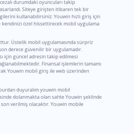
, cezalı durumdaki oyuncuları takip
arlandı. Siteye girişten itibaren tek bir
rini kullanabilirsiniz. Youwin hızlı giriş için
le kendinizi özel hissettirecek mobil uygulama
uttur. Üstelik mobil uygulamasında sürpriz
on derece güvenilir bir uygulamadır.
ı için güncel adresin takip edilmesi
 sağlanabilmektedir. Finansal işlemlerin tamamı
arak Youwin mobil giriş ile web üzerinden
i burdan duyuralım youwin mobil
erisinde dolanmakta olan sahte Youwin şeklinde
son verilmiş olacaktır. Youwin mobile