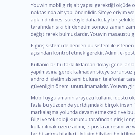
Youwin mobil giriş alt yapısı gerektiği ölçüde
noktasında alt yapı önemlidir. Siteye eriyim w
apk indirilmesi suretiyle daha kolay bir şekild
tarafından sıkı bir denetim sonucu zaman zama
değiştirerek bulmuşlardır. Youwin masaüstü giri
E giriş sistemi de denilen bu sistem ile istene
açısından kontrol etmek gerekir. Adımı, e-post
Kullanıcılar bu farklılıklardan dolayı genel a
yapılmasına gerek kalmadan siteye sorunsuz g
android işletim sistemi bulunan telefonlar tar
güvenliğin önemi unutulmamalıdır. Youwın giriş y
Mobil uygulamanın arayüzü kullanıcı dostu old
fazla bu yüzden de yurtdışındaki birçok insan Tü
markalaşma yolunda devam etmektedir ve bu s
Bilgi ve teknoloji kurumu tarafından girişi en
kullanılmak üzere adımı, e-posta adresimi ve w
tarihi, adres bilgileri, iletişim bilgileri belirt