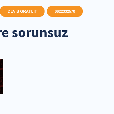
DEVIS GRATUIT
0622332570
ere sorunsuz