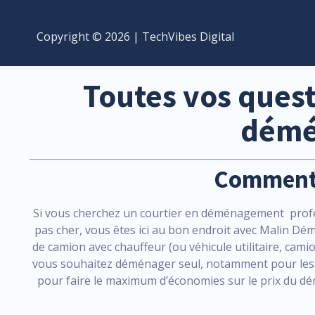
Copyright © 2026 |
TechVibes Digital
Toutes vos quest
démé
Comment f
Si vous cherchez un courtier en déménagement profes
pas cher, vous êtes ici au bon endroit avec Malin D
de camion avec chauffeur (ou véhicule utilitaire, camio
vous souhaitez déménager seul, notamment pour les p
pour faire le maximum d’économies sur le prix du dé