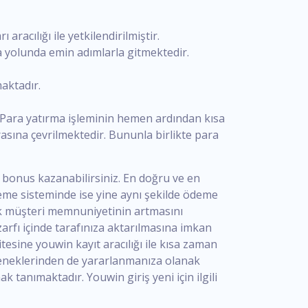
racılığı ile yetkilendirilmiştir.
yolunda emin adımlarla gitmektedir.
aktadır.
 Para yatırma işleminin hemen ardından kısa
irasına çevrilmektedir. Bununla birlikte para
bonus kazanabilirsiniz. En doğru ve en
eme sisteminde ise yine aynı şekilde ödeme
ak müşteri memnuniyetinin artmasını
rfı içinde tarafınıza aktarılmasına imkan
itesine youwin kayıt aracılığı ile kısa zaman
eçeneklerinden de yararlanmanıza olanak
tanımaktadır. Youwin giriş yeni için ilgili