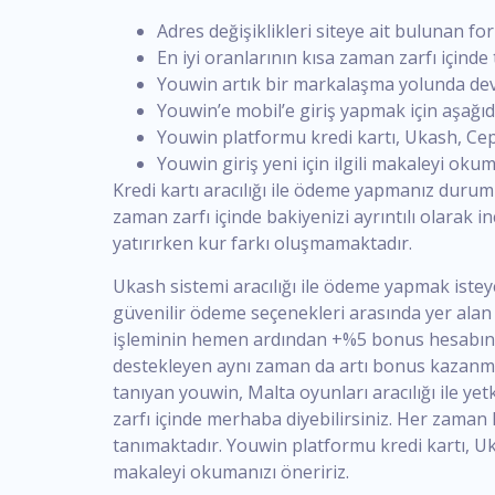
Adres değişiklikleri siteye ait bulunan 
En iyi oranlarının kısa zaman zarfı içinde 
Youwin artık bir markalaşma yolunda de
Youwin’e mobil’e giriş yapmak için aşağıda
Youwin platformu kredi kartı, Ukash, Ce
Youwin giriş yeni için ilgili makaleyi okum
Kredi kartı aracılığı ile ödeme yapmanız duru
zaman zarfı içinde bakiyenizi ayrıntılı olarak 
yatırırken kur farkı oluşmamaktadır.
Ukash sistemi aracılığı ile ödeme yapmak ist
güvenilir ödeme seçenekleri arasında yer alan
işleminin hemen ardından +%5 bonus hesabınıza
destekleyen aynı zaman da artı bonus kazanman
tanıyan youwin, Malta oyunları aracılığı ile yet
zarfı içinde merhaba diyebilirsiniz. Her zama
tanımaktadır. Youwin platformu kredi kartı, Uk
makaleyi okumanızı öneririz.